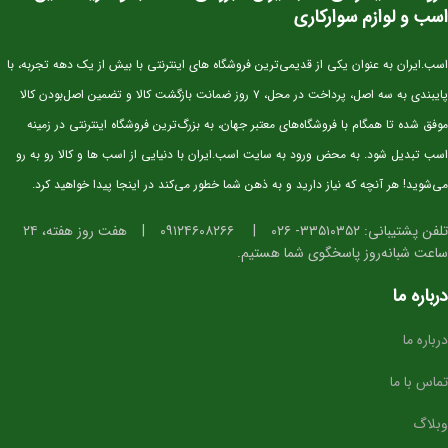
اسب و لوازم سوارکاری
استخوان‌بندی قوی و مناسب برای کار پرشی
دست و پای خشک و تمیز، آماده ورود به مراحل آموزشی
اسب.ایران به عنوان یکی از قدیمی‌ترین فروشگاه های اینترنتی با بیش از یک دهه تجربه، با
گام‌های متعادل، ریتمیک و ایده‌آل برای آینده‌سازی
پایبندی به سه اصل، پرداخت در محل، ۷ روز ضمانت بازگشت کالا و تضمین اصل‌بودن کالا
تمرکز بالا و واکنش سریع در محیط‌های جدید
موفق شده تا همگام با فروشگاه‌های معتبر جهان، به بزرگ‌ترین فروشگاه اینترنتی در زمینه
ساختار بدنی استاندارد برای پرورش به سطح حرفه‌ای
اسب تبدیل شود. به محض ورود به سایت اسب.ایران با دنیایی از اسب ها و کالا رو به رو
⭐ مناسب برای چه افرادی؟
می‌شوید! هر آنچه که نیاز دارید و به ذهن شما خطور می‌کند در اینجا پیدا خواهید کرد.
سوارکارانی که به دنبال
اسب آینده‌ساز برای پرش
هستند
تلفن پشتیبانی: ۳۳۵۱۰۳۵۲- ۰۲۶
|
۰۹۱۲۴۶۰۸۲۶۶
|
هفت روز هفته، ۲۴
باشگاه‌ها و مربیانی که قصد تربیت کره‌های حرفه‌ای دارند
ساعت شبانه‌روز پاسخگوی شما هستیم.
مزرعه‌های پرورش اسب برای اضافه کردن خط‌خون برتر
درباره ما
درباره ما
تماس با ما
وبلاگ