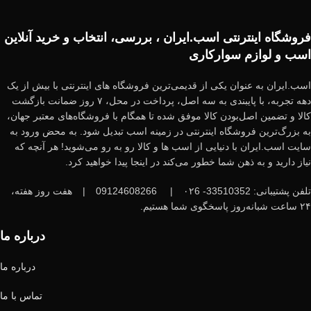
تعیین بودجه:
قیمت اسب‌های عرب بسیار متغیر است، بنابراین بودجه‌ای را
که می‌توانید هزینه کنید، مشخص نمایید.
فروشگاه اینترنتی اسب.ایران ، بررسی، انتخاب و خرید آنلاین
اسب و لوازم سوارکاری
زینه‌های جانبی:
هزینه‌های نگهداری، تغذیه، مراقبت‌های دامپزشکی و
اسب.ایران به عنوان یکی از قدیمی‌ترین فروشگاه های اینترنتی با بیش از یک
تجهیزات را نیز در نظر بگیرید.
دهه تجربه، با پایبندی به سه اصل، پرداخت در محل، ۷ روز ضمانت بازگشت
کالا و تضمین اصل‌بودن کالا موفق شده تا همگام با فروشگاه‌های معتبر جهان،
به بزرگ‌ترین فروشگاه اینترنتی در زمینه اسب تبدیل شود. به محض ورود به
سایت اسب.ایران با دنیایی از اسب ها و کالا رو به رو می‌شوید! هر آنچه که
نیاز دارید و به ذهن شما خطور می‌کند در اینجا پیدا خواهید کرد.
یافتن فروشنده معتبر برای خريد اسب عرب
تلفن پشتیبانی: 33510352- ۰۲6
|
09124608266
|
هفت روز هفته،
۲۴ ساعت شبانه‌روز پاسخگوی شما هستیم.
زارع پرورش اسب
: به مزارع و مراکز پرورش معتبر مراجعه کنید که به
طور تخصصی به پرورش اسب‌های عرب می‌پردازند.
درباره ما
درباره ما
مایشگاه‌ها و مسابقات
: شرکت در نمایشگاه‌ها و مسابقات اسب می‌تواند
فرصتی برای دیدن اسب‌ها و ملاقات با پرورش‌دهندگان باشد.
تماس با ما