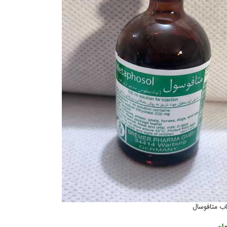
اب متافوسال
مان