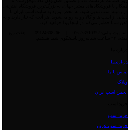
روز ضمانت بازگشت کالا و تضمین اصل‌بودن کالا موفق شده تا
همگام با فروشگاه‌های معتبر جهان، به بزرگ‌ترین فروشگاه اینترنتی
در زمینه اسب تبدیل شود. به محض ورود به سایت اسب.ایران با
دنیایی از اسب ها و کالا رو به رو می‌شوید! هر آنچه که نیاز دارید و به
ذهن شما خطور می‌کند در اینجا پیدا خواهید کرد.
تلفن پشتیبانی: 33510352- ۰۲6
|
09124608266
|
هفت روز
هفته، ۲۴ ساعت شبانه‌روز پاسخگوی شما هستیم.
درباره ما
درباره ما
تماس با ما
وبلاگ
انجمن اسب ایران
خرید اسب
خرید اسب
خرید اسب عرب