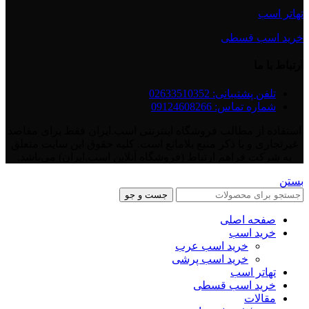
تهاتر اسب
خرید اسب قسطی
ارتباط با ما
تلفن پشتیبانی: 02633510352
شماره تماس: 09124608266
استفاده از مطالب فروشگاه اینترنتی اسب.ایران فقط برای مقاصد
غیرتجاری و با ذکر منبع بلامانع است. کلیه حقوق این سایت متعلق
به شرکت فراهم ارتباط (فروشگاه آنلاین اسب.ایران) می‌باشد.
بستن
جست و جو
صفحه اصلی
خرید اسب
خرید اسب عرب
خرید اسب پرشی
تهاتر اسب
خرید اسب قسطی
مقالات