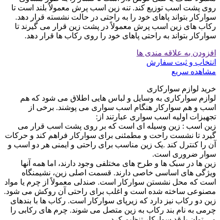
روی پشت اسب توزیع کند. تنه زین اسب پرش معمولاً بلند است تا
سوارکار بتواند پاهای خود را به راحتی در حالت نشسته قرار دهد.
رکاب های زین اسب پرش معمولاً در پشت زین قرار می گیرند تا
سوارکار بتواند به راحتی پاهای خود را روی رکاب ها قرار دهد.
افزودن به علاقه مندی ها
انتخاب و ثبت سفارش
مشاهده سریع
خرید لوازم سوارکاری
لوازم سوارکاری به وسایل و لباس هایی اطلاق می شود که هم
اسب و هم سوارکار هنگام اسب سواری می پوشند. برخی از
تجهیزات اولیه اسب سواری عبارتند از:
زین اسب : زین وسیله ای است که بر روی پشت اسب قرار می
گیرد تا نشست راحت و مطمئنی برای سوارکار فراهم کند و حرکات
آن را کنترل کند .یک زین مناسب برای راحتی و ایمنی هر دو اسب و
سوار ضروری است.
زین ها در سبک ها و طرح های مختلفی وجود دارند، اما همه آنها
ویژگی های اساسی خاصی دارند. قسمت اصلی زین، نشیمنگاه
است که محل نشستن سوارکار است. صندلی معمولاً از چرم یا مواد
مصنوعی ساخته شده است و اغلب برای راحتی آن روکش می شود.
زین دو رکاب نیز دارد که زیرپای سوارکار است. رکاب ها با بندهای
چرمی به نام بند رکاب به زین متصل می شوند. چرم های رکابی را
می توان با قد سوارکار تنظیم کرد.