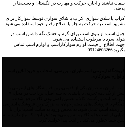
سفت نباشند و اجازه حرکت و مهارت در انگشتان و دست‌ها را
بدهند.
کراپ یا شلاق سواری: کراپ یا شلاق سواری توسط سوارکار برای
تشویق اسب به حرکت به جلو یا اصلاح رفتار خود استفاده می شود.
جول اسب: از پتوی اسب برای گرم و خشک نگه داشتن اسب در
هوای سرد یا مرطوب استفاده می شود.
جهت اطلاع از قیمت لوازم سوارکاراسب و لوازم اسب تماس
بگیرید 09124608266
فروشگاه اینترنتی اسب.ایران ، بررسی، انتخاب و خرید آنلاین اسب
و لوازم سوارکاری
اسب.ایران به عنوان یکی از قدیمی‌ترین فروشگاه های اینترنتی با
بیش از یک دهه تجربه، با پایبندی به سه اصل، پرداخت در محل، ۷
روز ضمانت بازگشت کالا و تضمین اصل‌بودن کالا موفق شده تا
همگام با فروشگاه‌های معتبر جهان، به بزرگ‌ترین فروشگاه اینترنتی
در زمینه اسب تبدیل شود. به محض ورود به سایت اسب.ایران با
دنیایی از اسب ها و کالا رو به رو می‌شوید! هر آنچه که نیاز دارید و به
ذهن شما خطور می‌کند در اینجا پیدا خواهید کرد.