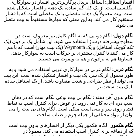
افسار اسنافل
: اسنافل بریدل پرکاربردترین افسار در سوارکاری
انگلیسی است. از یک کله گیر ساده، یک دهنه و افسار تشکیل شده
است. بیت معمولاً یک دهانه مفصلی یا تک مفصلی است که با فشار
مستقیم کار می کند، به این معنی که مهارها مستقیماً به بیت متصل
می شوند.
لگام دوبل
: لگام دوتایی که به لگام کامل نیز معروف است در
سطوح پیشرفته درساژ استفاده می شود. این شامل یک برادون (یک
تکه کوچک اسنافل) و یک Weymouth (یک بیت مهار) است که با هم
کار می کنند تا کنترل بیشتری بر حرکات اسب به سوارکار بدهد.
افسارها هم به برادون و هم به ویموت می چسبند.
لگام غربی
: لگام غربی در سوارکاری غربی استفاده می شود و به
طور معمول از یک سر، یک بیت و افسار تشکیل شده است. این بیت
می تواند از نظر طراحی و شدت متفاوت باشد، از یک اسنافل ساده
تا یک بیت سخت تر.
لگام بدون آهن دهنه : لگام بی بیت نوعی لگام است که در دهان
اسب ذره ای به کار نمی رود. در عوض، برای کنترل اسب به نقاط
فشار روی سر و بینی اسب متکی است. لگام های بی بیت را می
توان از مواد مختلفی از جمله چرم و طناب ساخت.
لگام هکمور
: لگام هکمور یکی دیگر از افسارهای بدون بیت است
که از دماغه برای کنترل اسب استفاده می کند. معمولاً در