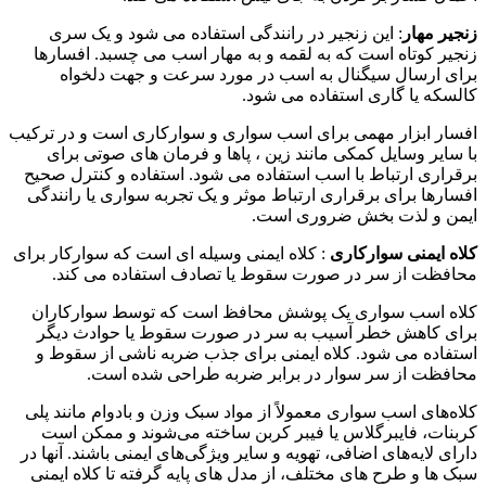
زنجیر مهار
: این زنجیر در رانندگی استفاده می شود و یک سری
زنجیر کوتاه است که به لقمه و به مهار اسب می چسبد. افسارها
برای ارسال سیگنال به اسب در مورد سرعت و جهت دلخواه
کالسکه یا گاری استفاده می شود.
افسار ابزار مهمی برای اسب سواری و سوارکاری است و در ترکیب
با سایر وسایل کمکی مانند زین ، پاها و فرمان های صوتی برای
برقراری ارتباط با اسب استفاده می شود. استفاده و کنترل صحیح
افسارها برای برقراری ارتباط موثر و یک تجربه سواری یا رانندگی
ایمن و لذت بخش ضروری است.
کلاه ایمنی سوارکاری
: کلاه ایمنی وسیله ای است که سوارکار برای
محافظت از سر در صورت سقوط یا تصادف استفاده می کند.
کلاه اسب سواری یک پوشش محافظ است که توسط سوارکاران
برای کاهش خطر آسیب به سر در صورت سقوط یا حوادث دیگر
استفاده می شود. کلاه ایمنی برای جذب ضربه ناشی از سقوط و
محافظت از سر سوار در برابر ضربه طراحی شده است.
کلاه‌های اسب سواری معمولاً از مواد سبک وزن و بادوام مانند پلی
کربنات، فایبرگلاس یا فیبر کربن ساخته می‌شوند و ممکن است
دارای لایه‌های اضافی، تهویه و سایر ویژگی‌های ایمنی باشند. آنها در
سبک ها و طرح های مختلف، از مدل های پایه گرفته تا کلاه ایمنی