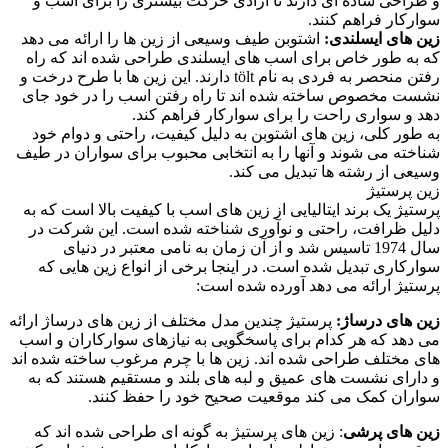
و طراحی ساده ای دارند تا آزادی حرکت بیشتری را برای اسب و
سوارکار فراهم کنند.
زین های ایسلندی:
اشتوبن طیف وسیعی از زین ها را ارائه می دهد
که به طور خاص برای اسب های ایسلندی طراحی شده اند که راه
رفتن منحصر به فردی به نام tölt دارند. این زین ها با طرح درخت و
نشست مخصوص ساخته شده اند تا راه رفتن اسب را در خود جای
دهد و سواری راحت را برای سوارکار فراهم کند.
به طور کلی، زین های اشتوبن به دلیل کیفیت، راحتی و دوام خود
شناخته می شوند و آنها را به انتخابی محبوب برای سواران در طیف
وسیعی از رشته ها تبدیل می کند.
زین پرستیژ
پرستیژ یک برند ایتالیایی از زین های اسب با کیفیت بالا است که به
دلیل ظرافت، راحتی و نوآوری شناخته شده است. این شرکت در
سال 1974 تاسیس شد و از آن زمان به نامی معتبر در دنیای
سوارکاری تبدیل شده است. در اینجا برخی از انواع زین هایی که
پرستیژ ارائه می دهد آورده شده است:
زین های درساژ:
پرستیژ چندین مدل مختلف از زین های درساژ ارائه
می دهد که هر کدام برای پاسخگویی به نیازهای سوارکاران و اسب
های مختلف طراحی شده اند. زین ها با چرم مرغوب ساخته شده اند
و دارای نشست های عمیق و لبه های بلند و مستقیم هستند که به
سواران کمک می کند موقعیت صحیح خود را حفظ کنند.
زین های پرشی
: زین های پرستیژ به گونه ای طراحی شده اند که