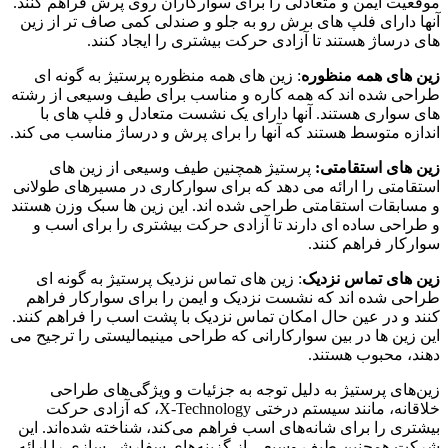
موقعیت ایمن و متعادلی را برای سوارکاران روی پرش فراهم کنند.
آنها دارای فلپ های برش رو به جلو و صندلی کمی صاف تر از زین
های درساژ هستند تا آزادی حرکت بیشتری را ایجاد کنند.
زین های همه منظوره
: زین های همه منظوره پرستیژ به گونه ای
طراحی شده اند که همه کاره و مناسب برای طیف وسیعی از رشته
های سواری هستند. آنها دارای یک نشست متعادل و فلپ های با
اندازه متوسط هستند که آنها را برای پرش و درساژ مناسب می کند.
زین های استقامتی:
پرستیژ همچنین طیف وسیعی از زین های
استقامتی را ارائه می دهد که برای سوارکاری در مسیرهای طولانی
و مسابقات استقامتی طراحی شده اند. این زین ها سبک وزن هستند
و طراحی ساده ای دارند تا آزادی حرکت بیشتری را برای اسب و
سوارکار فراهم کنند.
زین های تماس نزدیک
: زین های تماس نزدیک پرستیژ به گونه ای
طراحی شده اند که نشست نزدیک و ایمن را برای سوارکار فراهم
کنند و در عین حال امکان تماس نزدیک با پشت اسب را فراهم کنند.
این زین ها در بین سوارکارانی که طراحی مینیمالیستی را ترجیح می
دهند، محبوب هستند.
زین‌های پرستیژ به دلیل توجه به جزئیات و ویژگی‌های طراحی
خلاقانه، مانند سیستم درختی X-Technology، که آزادی حرکت
بیشتری را برای شانه‌های اسب فراهم می‌کند، شناخته شده‌اند. این
شرکت همچنین طیف وسیعی از گزینه‌های سفارشی‌سازی را ارائه