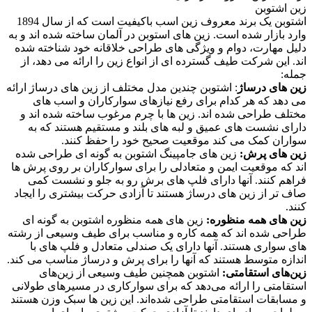
زین اشتوبن
اشتوبن یک برند معروف زین اسب باکیفیت است که از سال 1894
وارد بازار شده است. زین های استوبن در آلمان ساخته شده اند و به
دلیل مهارت، دوام و ویژگی های طراحی خلاقانه خود شناخته شده
اند. این شرکت طیف گسترده ای از انواع زین را ارائه می دهد، از
جمله:
زین های درساژ
: اشتوبن چندین مدل مختلف از زین های درساژ ارائه
می دهد که هر کدام برای رفع نیازهای سوارکاران و اسب های
مختلف طراحی شده اند. زین ها با چرم مرغوب ساخته شده اند و
دارای نشست های عمیق و لبه های بلند و مستقیم هستند که به
سواران کمک می کند موقعیت صحیح خود را حفظ کنند.
زین های پرش:
زین های جامپینگ اشتوبن به گونه ای طراحی شده
اند که موقعیت ایمن و متعادلی را برای سوارکاران بر روی پرش ها
فراهم کنند. آنها دارای فلپ های برش رو به جلو و نشست کمی
صاف تر از زین های درساژ هستند تا آزادی حرکت بیشتری را ایجاد
کنند.
زین های همه منظوره:
زین های همه منظوره اشتوبن به گونه ای
طراحی شده اند که همه کاره و مناسب برای طیف وسیعی از رشته
های سواری هستند. آنها دارای یک صندلی متعادل و فلپ های با
اندازه متوسط هستند که آنها را برای پرش و درساژ مناسب می کند.
زین‌های استقامتی:
اشتوبن همچنین طیف وسیعی از زین‌های
استقامتی را ارائه می‌دهد که برای سوارکاری در مسیرهای طولانی
و مسابقات استقامتی طراحی شده‌اند. این زین ها سبک وزن هستند