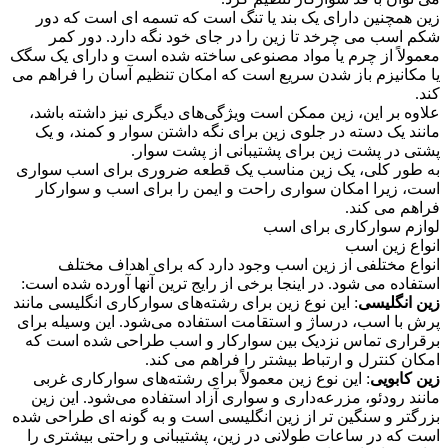
زین همچنین دارای یک بند یا تنگ است که تسمه ای است که دور
شکم اسب می چرخد تا زین را در جای خود نگه دارد. دور کمر
معمولاً از چرم یا مواد مصنوعی ساخته شده است و دارای یک سگک
یا مکانیزم باز شدن سریع است که امکان تنظیم آسان را فراهم می
کند.
علاوه بر این، زین ممکن است ویژگی‌های دیگری نیز داشته باشد،
مانند یک دسته در جلوی زین برای نگه داشتن سوار و کمند، و یک
پشتی در پشت زین برای پشتیبانی از پشت سوار.
به طور کلی، یک زین مناسب یک قطعه ضروری برای اسب سواری
است، زیرا امکان سواری راحت و ایمن را برای اسب و سوارکار
فراهم می کند.
لوازم سوارکاری برای اسب
انواع زین اسب
انواع مختلفی از زین اسب وجود دارد که برای اهداف مختلف
استفاده می شود. در اینجا برخی از رایج ترین آنها آورده شده است:
زین انگلیسی
: این نوع زین برای رشته‌های سوارکاری انگلیسی مانند
پرش با اسب، درساژ و استقامت استفاده می‌شود. این وسیله برای
برقراری تماس نزدیک بین سوارکار و اسب طراحی شده است که
امکان کنترل و ارتباط بیشتر را فراهم می کند.
زین کابویی
: این نوع زین معمولاً برای رشته‌های سوارکاری غربی
مانند رودئو، مزرعه‌داری و سواری آزاد استفاده می‌شود. این زین
بزرگتر و سنگین تر از زین انگلیسی است و به گونه ای طراحی شده
است که در ساعات طولانی در زین، پشتیبانی و راحتی بیشتری را