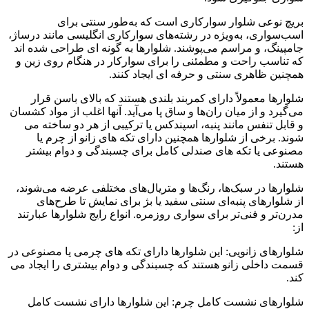
بریچ نوعی شلوار سوارکاری است که به‌طور سنتی برای
اسب‌سواری، به‌ویژه در رشته‌های سوارکاری انگلیسی مانند درساژ،
جامپینگ، و مراسم می‌پوشند. شلوارها به گونه ای طراحی شده اند
که تناسب راحت و مطمئنی را برای سوارکار در هنگام روی زین و
همچنین ظاهری سنتی و حرفه ای ایجاد کنند.
شلوارها معمولاً دارای کمربند بلندی هستند که بالای باسن قرار
می‌گیرد و از میان ران‌ها و ساق پا می‌آید. آنها اغلب از مواد کشسان
و قابل تنفس مانند پنبه، اسپندکس یا ترکیبی از هر دو ساخته می
شوند. برخی از شلوارها همچنین دارای تکه های زانو از چرم یا
مصنوعی یا تکه های صندلی کامل برای چسبندگی و دوام بیشتر
هستند.
شلوارها در سبک‌ها، رنگ‌ها و متریال‌های مختلفی عرضه می‌شوند،
از شلوارهای پنبه‌ای سنتی سفید یا بژ برای نمایش تا طرح‌های
مدرن‌تر و فنی‌تر برای سواری روزمره. انواع رایج شلوارها عبارتند
از:
شلوارهای زانویی: این شلوارها دارای تکه های چرمی یا مصنوعی در
قسمت داخلی زانو هستند که چسبندگی و دوام بیشتری را ایجاد می
کند.
شلوارهای نشست کامل چرم: این شلوارها دارای نشست کامل