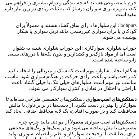
چرم یا مصنوعی هستند که چسبندگی و دوام بیشتری را فراهم می
کند، به ویژه برای سواران درساژ که به ثبات زیادی در زین نیاز دارند
مفید است.
Jodhpurs: این شلوارها دارای ساق گشاد هستند و معمولاً برای
کودکان یا برای سواری غیررسمی مانند تریل سواری یا شکار
پوشیده می شوند.
جوراب شلواری سوارکاری: این جوراب شلواری شبیه به شلوار
است اما از مواد نازک‌تر و کشدارتر و بدون تکه‌ها یا درزهای سنتی
زانو ساخته شده است.
هنگام انتخاب شلوار، مهم است که سبک و متریالی را انتخاب کنید
که راحت باشد و باعث آزادی حرکت در هنگام سواری شود. تناسب
مناسب نیز مهم است، شلوارهای خیلی تنگ یا خیلی گشاد باعث
ناراحتی یا اختلال در تعادل و کنترل سوارکار می شوند.
دستکش‌های اسب‌سواری
دستکش‌های تخصصی طراحی شده‌اند تا
سوارکار را بهتر در دست بگیرد، از دست‌ها در برابر تاول یا مالش
محافظت کند و در صورت افتادن، یک لایه محافظ اضافی ایجاد کند.
دستکش‌های اسب سواری معمولاً از موادی مانند چرم، چرم
مصنوعی یا مش ساخته می‌شوند و در سبک‌ها و رنگ‌های مختلفی
برای مطابقت با ترجیحات سوارکار و نظم و انضباط سواری تولید