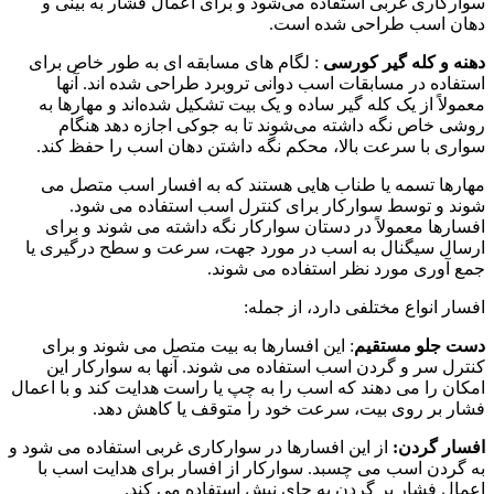
سوارکاری غربی استفاده می‌شود و برای اعمال فشار به بینی و
دهان اسب طراحی شده است.
دهنه و کله گیر کورسی
: لگام های مسابقه ای به طور خاص برای
استفاده در مسابقات اسب دوانی تروبرد طراحی شده اند. آنها
معمولاً از یک کله گیر ساده و یک بیت تشکیل شده‌اند و مهارها به
روشی خاص نگه داشته می‌شوند تا به جوکی اجازه دهد هنگام
سواری با سرعت بالا، محکم نگه داشتن دهان اسب را حفظ کند.
مهارها تسمه یا طناب هایی هستند که به افسار اسب متصل می
شوند و توسط سوارکار برای کنترل اسب استفاده می شود.
افسارها معمولاً در دستان سوارکار نگه داشته می شوند و برای
ارسال سیگنال به اسب در مورد جهت، سرعت و سطح درگیری یا
جمع آوری مورد نظر استفاده می شوند.
افسار انواع مختلفی دارد، از جمله:
دست جلو مستقیم
: این افسارها به بیت متصل می شوند و برای
کنترل سر و گردن اسب استفاده می شوند. آنها به سوارکار این
امکان را می دهند که اسب را به چپ یا راست هدایت کند و با اعمال
فشار بر روی بیت، سرعت خود را متوقف یا کاهش دهد.
افسار گردن:
از این افسارها در سوارکاری غربی استفاده می شود و
به گردن اسب می چسبد. سوارکار از افسار برای هدایت اسب با
اعمال فشار بر گردن به جای نیش استفاده می کند.