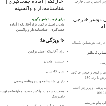
آخال‌تکه | آماده جفت‌گیری |
شناسنامه‌دار و واکسینه
ی دوسر خارجی
برای قیمت تماس بگیرید
مادیان اصیل ترکمن نژاد آخال‌تکه | آماده
له
جفت‌گیری | شناسنامه‌دار و واکسین
✨ ویژگی‌ها:
خارجی هولشتاین یکساله
نژاد:
آخال‌تکه اصیل ترکمن
ین کاندالتو
جنسیت:
مادیان
پرشی
سن: 4X سال
 درشت و قوی و خوش حرکت.
تا رده 150
دارای:
شناسنامه و شجره‌نامه رسمی
ب پرشی و پرورش اسب
وضعیت سلامت:
واکسینه‌شده، معاینه‌شده توس
دامپزشک
پ پیام بفرستید