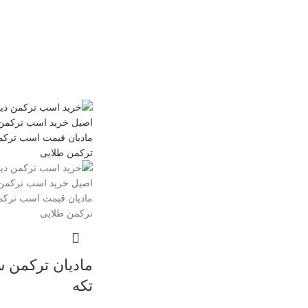
مادیان ترکمن س
تکه