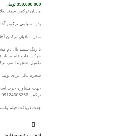
350,000,000
تومان
مادیان ترکمن سمند طلا
پدر :
سیلمی ترکمن آخال 
مادر : مادیان ترکمن آخال
با رنگ سمند یال دم 
تکمیل. شجره اسب ترک
شجره عالی برای تولید 
جهت مشاوره خرید اس
ترکمن 09124608266
جهت دریافت فیلم واتسا
انتخاب و ثبت سفارش