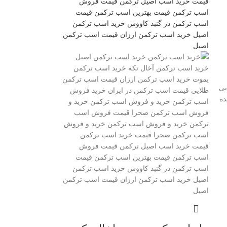
بی
ده