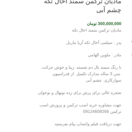
مادیان ترکمن سمند اخال تکه
چشم آبی
300,000,000
تومان
مادیان ترکمن سمند اخال تکه
پدر : سیلمی آخال تکه آریا ماربل
مادر : ملوین الهامی
با رنگ سمند یال دم شسته. زیبا و خوش حرکت.
.سن 3 ساله مدارک تکمیل از فدراسیون
سوارکاری. چشم آبی
شجره عالی برای پرش برای رده نونهال و نوجوان.
جهت مشاوره خرید اسب ترکمن و پرورش اسب
ترکمن 09124608266
جهت دریافت فیلم واتساپ پیام بفرستید