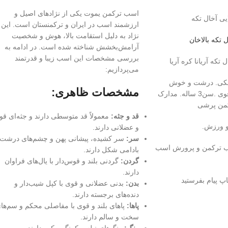
اسب ترکمن یموت یکی از نژادهای اصیل و
یی آخال تکه
ارزشمند اسب در ایران و ترکمنستان است. این
نژاد به دلیل استقامت بالا، هوش و شخصیت
تکه بالاخان
آرامش‌بخشش شناخته شده است. در ادامه به
بررسی مشخصات این اسب زیبا و قدرتمند
 تکه آریانا کره آریا
می‌پردازیم:
مشکی. درشت و خوش
مشخصات ظاهری:
حرکت.قاپ قلم بسیار قوی .سن3 ساله. مدارک
من پرشی
قد و جثه:
معمولاً قد متوسطی دارند و جثه‌ای قو
و ورزش.
و عضلانی دارند.
سر:
سر کشیده، پیشانی پهن و چشم‌های درشت 
ب ترکمن و پرورش اسب
بادامی شکل دارند.
گردن:
گردنی بلند و قوس‌دار با یال‌های فراوان
دارند.
پ پیام بفرستید
بدن:
بدنی عضلانی و قوی با کپل شیب‌دار و
دنده‌های برجسته دارند.
پاها:
پاهای بلند و قوی با مفاصلی محکم و سم‌ها
سخت و سالم دارند.