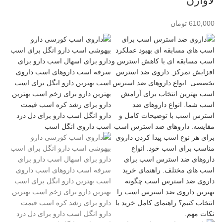
لاوارن
610,000
تومان