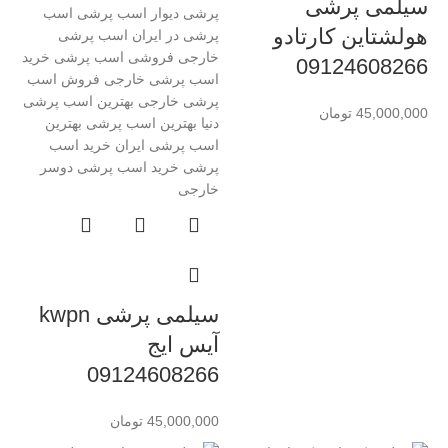
سیلمی پرشی
هولشتاین کارتادو
09124608266
45,000,000
تومان
سیلمی پرشی kwpn
آیس ایج
09124608266
45,000,000
تومان