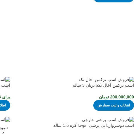
اسب ترکمن آخال تکه نریان 3 ساله
اسب ت
200,000,000
تومان
برای ق
انتخاب و ثبت سفارش
اطلا
اسب دوسروارداتی پرشی kwpn کره 1.5 ساله
ناموج
د