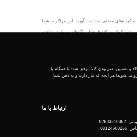
 و گزینه‌های مختلف به دست آورید. این مراکز به شما
ه شما کمک می‌کند تا انتخابی آگاهانه و مطمئن داشته
ا بیش از یک دهه تجربه، با پایبندی به سه اصل، پرداخت در محل، ۷ روز ضمانت بازگشت کالا و تضمین اصل‌بودن کالا موفق شده تا همگام با
 می‌شوید! هر آنچه که نیاز دارید و به ذهن شما
ژاد، شرایط سلامت و سابقه مسابقات بستگی دارد. به
زار و قیمت‌ها به شما این امکان را می‌دهد که بهترین
ارتباط با ما
0263351035
09124608
د؟ این پرسش‌ها می‌توانند مسیر انتخاب شما را تغییر