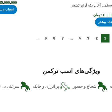
45,000,000
یلمی آخال تکه آراج کشش
انتخاب و 
10,00
تومان
عات بیشتر
→
9
8
7
…
4
3
2
1
ویژگی‌های اسب ترکمن
ت
شجاع و جسور
پر انرژی و چابک
سرعتی بی ن