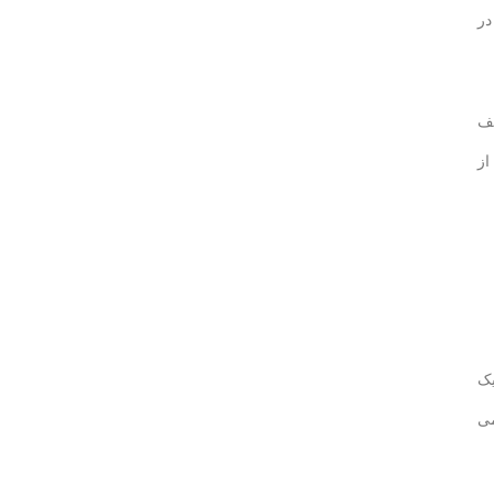
در
لف
از
یک
می