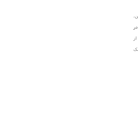
ن،
در
از
مک