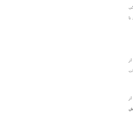
کی
تا
از
ات
از
ش