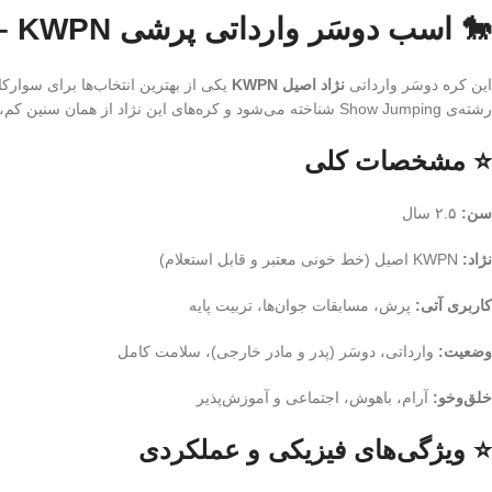
🐎 اسب دوسَر وارداتی پرشی KWPN – کره ۲.۵ ساله | نسل‌برتر مخصوص آینده‌سازان پرش
این کره دوسَر وارداتی
نژاد اصیل KWPN
یکی از بهترین انتخاب‌ها برای سوارک
رشته‌ی Show Jumping شناخته می‌شود و کره‌های این نژاد از همان سنین کم، قدرت، هوش و تعادل فوق‌العاده‌ای نشان می‌دهند.
⭐ مشخصات کلی
سن:
۲.۵ سال
نژاد:
KWPN اصیل (خط خونی معتبر و قابل استعلام)
کاربری آتی:
پرش، مسابقات جوان‌ها، تربیت پایه
وضعیت:
وارداتی، دوسَر (پدر و مادر خارجی)، سلامت کامل
خلق‌وخو:
آرام، باهوش، اجتماعی و آموزش‌پذیر
⭐ ویژگی‌های فیزیکی و عملکردی