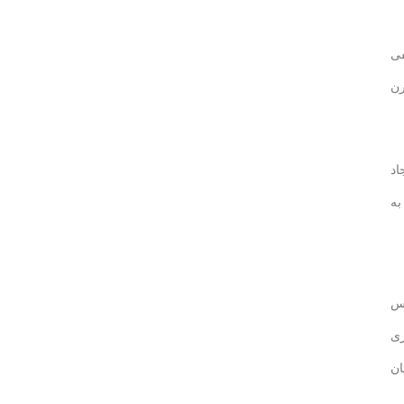
فی
رن
اد
به
فس
ری
ان