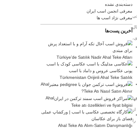
دسته‌بندی نشده
معرفی انجمن اسب ایران
حی
معرفی نژاد اسب ها
ال
آخرین پست‌ها
ی،
Türkiye’de Satılık Nadir Ahal Teke Atları
Türkmenistan Orijinli Ahal Teke Satılık
Ahal
Teke Atı Nasıl Satın Alınır?
Ahal
ها
Teke atı özellikleri ve fiyat bilgisi
از
را
Ahal Teke Atı Alım-Satım Danışmanlığı