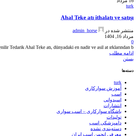
16
مرداد
turk
Ahal Teke atı ithalatı ve satışı
منتشر شده در
admin_horse
مرداد 16, 1404
0
ilir Tedarik Ahal Teke atı, dünyadaki en nadir ve asil at ırklarından b...
ادامه مطلب
بستن
دسته‌ها
turk
آموزش سوارکاری
اسب
اسبدوانی
انتشارات
باشگاه سوارکاری – اسب سواری
تولیدات
دامپزشکی اسب
دسته‌بندی نشده
معرفی انجمن اسب ایران