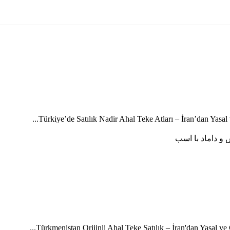
Türkiye’de Satılık Nadir Ahal Teke Atları – İran’dan Yasal v
Türkmenistan Orijinli Ahal Teke Satılık – İran'dan Yasal ve 