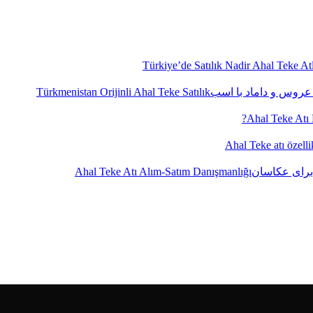
Türkiye’de Satılık Nadir Ahal Teke Atl
Türkmenistan Orijinli Ahal Teke Satılık
Ahal Teke Atı N
Ahal Teke atı özellik
Ahal Teke Atı Alım-Satım Danışmanlığı