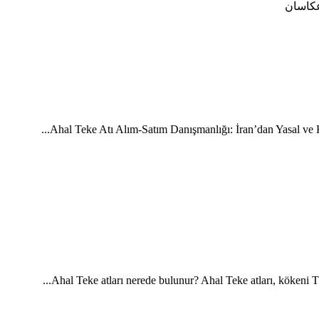
Ahal Teke Atı Alım-Satım Danışmanlığı: İran’dan Yasal ve Kal