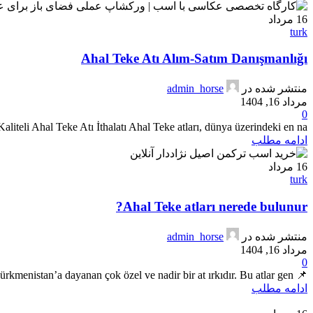
16
مرداد
turk
Ahal Teke Atı Alım-Satım Danışmanlığı
منتشر شده در
admin_horse
مرداد 16, 1404
0
iteli Ahal Teke Atı İthalatı Ahal Teke atları, dünya üzerindeki en na...
ادامه مطلب
16
مرداد
turk
Ahal Teke atları nerede bulunur?
منتشر شده در
admin_horse
مرداد 16, 1404
0
📌 Ahal Teke atları nerede bulunur? Ahal Teke atları, kökeni Türkmenistan’a dayanan çok özel ve nadir bir at ırkıdır. Bu atlar gen...
ادامه مطلب