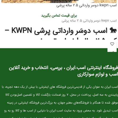
اسب kwpn دوسر وارداتی 2.5 ساله پرشی
برای قیمت تماس بگیرید
اسب kwpn دوسر وارداتی 2.5 ساله پرشی
🐎 اسب دوسَر وارداتی پرشی KWPN –
کره ۲.۵ ساله | نسل‌برتر مخصوص
آینده‌سازان پرش
این کره دوسَر وارداتی
نژاد اصیل KWPN
یکی از بهترین انتخاب‌ها برای سوارکاران و
فروشگاه اینترنتی اسب.ایران ، بررسی، انتخاب و خرید آنلاین
پرورش‌دهندگانی است که به‌دنبال اسبی با
پتانسیل قهرمانی در پرش
هستند. KWPN
به‌عنوان یکی از برترین نژادهای دنیا در رشته‌ی Show Jumping شناخته می‌شود و
اسب و لوازم سوارکاری
کره‌های این نژاد از همان سنین کم، قدرت، هوش و تعادل فوق‌العاده‌ای نشان می‌دهند.
⭐ مشخصات کلی
اسب.ایران به عنوان یکی از قدیمی‌ترین فروشگاه های اینترنتی با بیش از یک دهه تجربه، با
پایبندی به سه اصل، پرداخت در محل، ۷ روز ضمانت بازگشت کالا و تضمین اصل‌بودن کالا
سن:
۲.۵ سال
موفق شده تا همگام با فروشگاه‌های معتبر جهان، به بزرگ‌ترین فروشگاه اینترنتی در زمینه
نژاد:
KWPN اصیل (خط خونی معتبر و قابل استعلام)
اسب تبدیل شود. به محض ورود به سایت اسب.ایران با دنیایی از اسب ها و کالا رو به رو
کاربری آتی:
پرش، مسابقات جوان‌ها، تربیت پایه