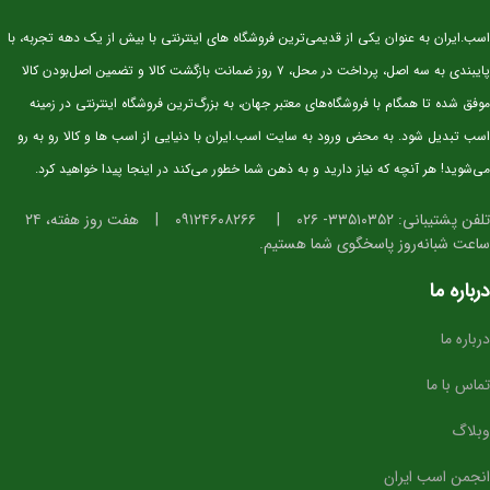
سن:
۲.۵ سال
اسب.ایران به عنوان یکی از قدیمی‌ترین فروشگاه های اینترنتی با بیش از یک دهه تجربه، با
نژاد:
KWPN اصیل (خط خونی معتبر و قابل استعلام)
پایبندی به سه اصل، پرداخت در محل، ۷ روز ضمانت بازگشت کالا و تضمین اصل‌بودن کالا
کاربری آتی:
پرش، مسابقات جوان‌ها، تربیت پایه
موفق شده تا همگام با فروشگاه‌های معتبر جهان، به بزرگ‌ترین فروشگاه اینترنتی در زمینه
وضعیت:
وارداتی، دوسَر (پدر و مادر خارجی)، سلامت کامل
اسب تبدیل شود. به محض ورود به سایت اسب.ایران با دنیایی از اسب ها و کالا رو به رو
خلق‌وخو:
آرام، باهوش، اجتماعی و آموزش‌پذیر
می‌شوید! هر آنچه که نیاز دارید و به ذهن شما خطور می‌کند در اینجا پیدا خواهید کرد.
⭐ ویژگی‌های فیزیکی و عملکردی
تلفن پشتیبانی: ۳۳۵۱۰۳۵۲- ۰۲۶
|
۰۹۱۲۴۶۰۸۲۶۶
|
هفت روز هفته، ۲۴
ساعت شبانه‌روز پاسخگوی شما هستیم.
استخوان‌بندی قوی و مناسب برای کار پرشی
دست و پای خشک و تمیز، آماده ورود به مراحل آموزشی
درباره ما
گام‌های متعادل، ریتمیک و ایده‌آل برای آینده‌سازی
درباره ما
تمرکز بالا و واکنش سریع در محیط‌های جدید
ساختار بدنی استاندارد برای پرورش به سطح حرفه‌ای
تماس با ما
⭐ مناسب برای چه افرادی؟
وبلاگ
سوارکارانی که به دنبال
اسب آینده‌ساز برای پرش
هستند
انجمن اسب ایران