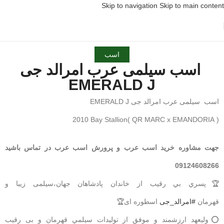
Skip to navigation
Skip to main content
اسب
اسب سیلمی عرب امرالد جی
EMERALD J
اسب سیلمی عرب امرالد جی EMERALD J
( QR MARC x EMANDORIA )2010 Bay Stallion
جهت مشاوره خرید اسب عرب و پرورش اسب عرب در تماس باشید
09124608266
🏆پسري بي رقيب از خاندان پادشاهان جهان،سیلمی زیبا و
قهرمان
#امرالد_جی
اسطوره ای🏆
⭕وليعهد ارزشمند و موفق از توليدات سيلمي قهرمان و بی رقیب