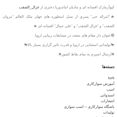
کیوآرمارک افسانه ای و مادیان اماندوریا دختری از
غزال_الشقب
.
🔥”امرالد جی” پسري از نسل اسطوره های جهان ملک العالم “مروان
الشقب” و “غزال الشقب” و “علی جمال” افسانه ای.🔥
🔴عنوان دار مقام های متعدد در مسابقات زیبایی اروپا.
🐎تولیداتی استثنایی در اروپا و قدرت تاثیر گزاری بسیار بالا🐎
❌ارسال اسپرم به تمام نقاط کشور❌
دسته‌ها
turk
آموزش سوارکاری
اسب
اسبدوانی
انتشارات
باشگاه سوارکاری – اسب سواری
تولیدات