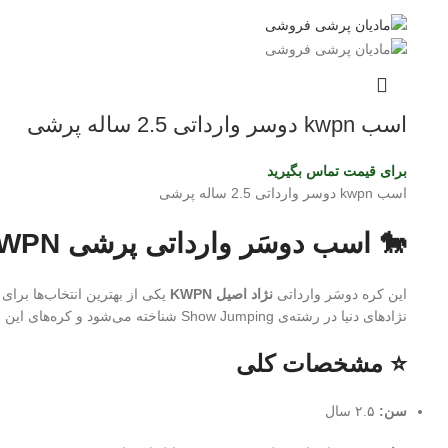
اسب kwpn دوسر وارداتی 2.5 ساله پرشی
برای قیمت تماس بگیرید
اسب kwpn دوسر وارداتی 2.5 ساله پرشی
🐎 اسب دوسَر وارداتی پرشی KWPN – کره ۲.۵ ساله | نسل‌برتر مخصوص آینده‌سازان پرش
این کره دوسَر وارداتی
نژاد اصیل KWPN
یکی از بهترین انتخاب‌ها برای
نژادهای دنیا در رشته‌ی Show Jumping شناخته می‌شود و کره‌های این نژاد از همان سنین کم، قدرت، هوش و تعادل فوق‌العاده‌ای نشان می‌دهند.
⭐ مشخصات کلی
سن:
۲.۵ سال