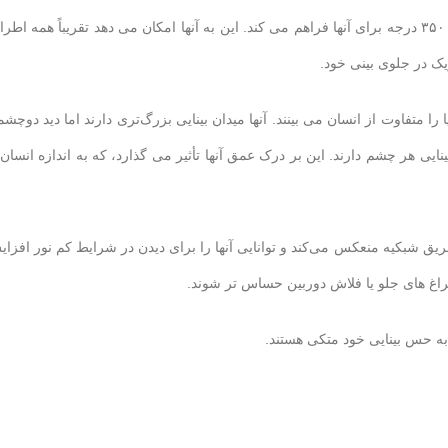
چشم اسب ها در دو طرف سرشان قرار دارد که میدان دید وسیعی در حدود ۳۵۰ درجه برای آنها فراهم می کند. این به آنها امکان می دهد تقریباً همه ا
ریک در جلوی بینی خود.
را متفاوت از انسان می بینند. آنها میدان بینایی بزرگ‌تری دارند اما دید دوچش
یی هر چشم دارند. این بر درک عمق آنها تأثیر می گذارد، که به اندازه انسان 
ه نام tapetum lucidum دارند که نور را از طریق شبکیه منعکس می‌کند و توانایی آنها را برای دیدن در شرایط کم نور افز
چراغ های جلو یا فلاش دوربین حساس تر شوند.
ه حس بینایی خود متکی هستند.