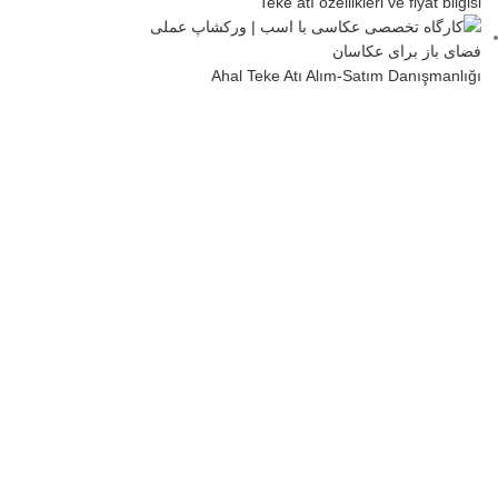
Teke atı özellikleri ve fiyat bilgisi
Ahal Teke Atı Alım-Satım Danışmanlığı