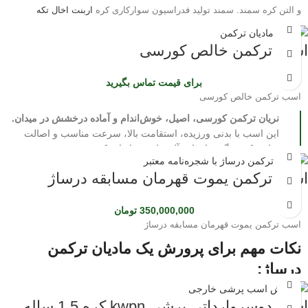
و التن کره سمند. سمند تولید فدراسیون سوارکاری کره
اربنت اخال تکه
وارداتی
این کره نریان در سن 3 سالگی با قد 160 یکی از درشت ترین و زیباترین
اسب ترکمن خالص کورسی
تولیدات ایران میباشد. دارای پاسپورت از
فدراسیون سوارکاری
این خط خونی پتانسیل عالی در پرش دارد . با خرید اسب ترکمن آرتان به
برای قیمت تماس بگیرید
قهرمانی فکر کنید فقط
اسب ترکمن خالص کورسی
جهت مشاوره خرید اسب و تولید اسب ترکمن اخال تکه و یموت در تماس باشید
نریان ترکمن کورسی، اصیل، خوش‌اندام و آماده درخشش در میدان.
09124608266
این اسب با بدنی ورزیده، استقامت بالا، سرعت مناسب و اصالت
نژاد ترکمن، گزینه‌ای ایده‌آل برای مسابقات کورس، پرورش و
سرمایه‌گذاری است. از نظر سلامت کاملاً در شرایط مطلوب قرار
اسب ترکمن یموت قهرمان مسابقه درساژ
دارد و با خلق‌وخوی متعادل، نگهداری و کار با آن آسان است.
اگر به دنبال اسبی هستید که علاوه بر زیبایی ظاهری، توانایی و ارزش
بالایی نیز داشته باشد، این نریان انتخابی مطمئن است.
350,000,000
تومان
فرصت را از دست ندهید؛ برای دریافت اطلاعات بیشتر، مشاهده
اسب ترکمن یموت قهرمان مسابقه درساژ
فیلم، تصاویر و هماهنگی بازدید، همین حالا تماس بگیرید.
نکات مهم برای پرورش یک مادیان ترکمن
درساژ:
انتخاب ژن خوب:
انتخاب مادیانی با شجره‌نامه قوی و والدینی با موفقیت در
اسب دوسروارداتی پرشی kwpn کره 1.5 ساله
مسابقات درساژ، بسیار مهم است.