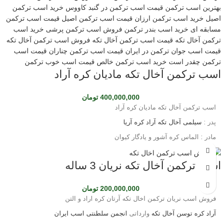
اسب‌ها می‌توانند افتخار آفرین باشند.
استفاده می‌شوند.
اسب ترکمن آخال تکه مادیان کره آراد
400,000,000
تومان
اسب ترکمن آخال تکه مادیان کره آراد
پدر :
سیلمی آخال تکه آراد کره آریا
مادر : الماس کره آشور و یادگار کیوان
با رنگ نیله . بسیار درشت و خوش حرکت. سواری شده اماده پرش. جایزه در
مسابقه زیبایی . سن چهار ساله مدارک تکمیل پاسپورت از فدراسیون
اسب ترکمن آخال تکه نریان 3 ساله
سوارکاری.
شجره عالی برای پرش و تولید
200,000,000
تومان
فروش اسب نریان ترکمن اخال تکه آرتان کره اراد و التن
جهت مشاوره خرید اسب ترکمن و پرورش اسب ترکمن 09124608266
آراد کره توسن
آخال تکه
وارداتی
انجمن سلطنتی اسب ایران
جهت دریافت فیلم واتساپ پیام بفرستید