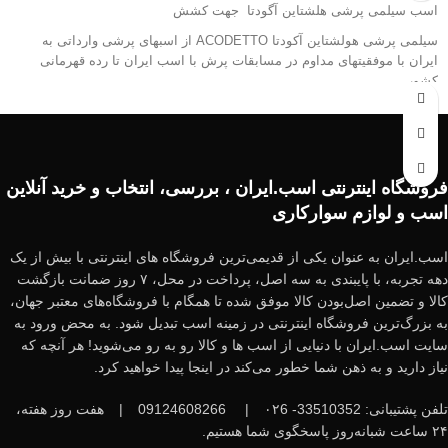
آینده‌دار برای مسابقات بین‌المللی هستند
اسب سیلمی پرشی هلشتاین آگودتا جهت کشش
⭐ چرا این KWPN گزینه‌ای فوق‌العاده
سیلمی پرشی هولشتاین آکودتا ACODETTO از اسبهای پرشی وارداتی به
ایران با موفقیتهای مداوم در مسابقات پرش با اسب ایران تا رده قهرمانی
است؟
کشور
پدر : ACCORADO نوه AHORN Z
ژنتیک عالی برای
پرش رده بالا
مادر : WESTION کره لندگراف
رشد حرکتی ایده‌آل در سن ۱ تا ۳ سالگی
قد 178
قابلیت تربیت و آموزش اصولی برای مسیرهای حرفه‌ای
فروشگاه اینترنتی اسب.ایران ، بررسی، انتخاب و خرید آنلاین
این سیلمی تولید کننده کره های درشت و اصلاح کننده قد و تیپ است.
ارزش افزوده بسیار بالا در آینده
اسب و لوازم سوارکاری
جهت هماهنگی کشش و دریافت اسپرم 98124608266
این کره پرشی، انتخابی بی‌نظیر برای افرادی است که می‌خواهند در سال‌های
اسب.ایران به عنوان یکی از قدیمی‌ترین فروشگاه های اینترنتی با بیش از یک
آینده یک
اسب مسابقه‌ای قدرتمند و استاندارد
در اختیار داشته باشند.
دهه تجربه، با پایبندی به سه اصل، پرداخت در محل، ۷ روز ضمانت بازگشت
کالا و تضمین اصل‌بودن کالا موفق شده تا همگام با فروشگاه‌های معتبر جهان،
به بزرگ‌ترین فروشگاه اینترنتی در زمینه اسب تبدیل شود. به محض ورود به
سایت اسب.ایران با دنیایی از اسب ها و کالا رو به رو می‌شوید! هر آنچه که
نیاز دارید و به ذهن شما خطور می‌کند در اینجا پیدا خواهید کرد.
تلفن پشتیبانی: 33510352- ۰۲6
|
09124608266
|
هفت روز هفته،
۲۴ ساعت شبانه‌روز پاسخگوی شما هستیم.