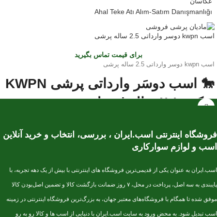
Ahal Teke Atı Alım-Satım Danışmanlığı
اسب kwpn دوسر وارداتی 2.5 ساله پرشی
برای قیمت تماس بگیرید
اسب kwpn دوسر وارداتی 2.5 ساله پرشی
🐎 اسب دوسَر وارداتی پرشی KWPN
– کره ۲.۵ ساله | نسل‌برتر مخصوص
آینده‌سازان پرش
فروشگاه اینترنتی اسب.ایران ، بررسی، انتخاب و خرید آنلاین
این کره دوسَر وارداتی
نژاد اصیل KWPN
یکی از بهترین انتخاب‌ها برای
اسب و لوازم سوارکاری
سوارکاران و پرورش‌دهندگانی است که به‌دنبال اسبی با
پتانسیل قهرمانی در
پرش
هستند. KWPN به‌عنوان یکی از برترین نژادهای دنیا در رشته‌ی Show
Jumping شناخته می‌شود و کره‌های این نژاد از همان سنین کم، قدرت، هوش و
اسب.ایران به عنوان یکی از قدیمی‌ترین فروشگاه های اینترنتی با بیش از یک دهه تجربه، با
تعادل فوق‌العاده‌ای نشان می‌دهند.
پایبندی به سه اصل، پرداخت در محل، ۷ روز ضمانت بازگشت کالا و تضمین اصل‌بودن کالا
⭐ مشخصات کلی
موفق شده تا همگام با فروشگاه‌های معتبر جهان، به بزرگ‌ترین فروشگاه اینترنتی در زمینه
اسب تبدیل شود. به محض ورود به سایت اسب.ایران با دنیایی از اسب ها و کالا رو به رو
سن:
۲.۵ سال