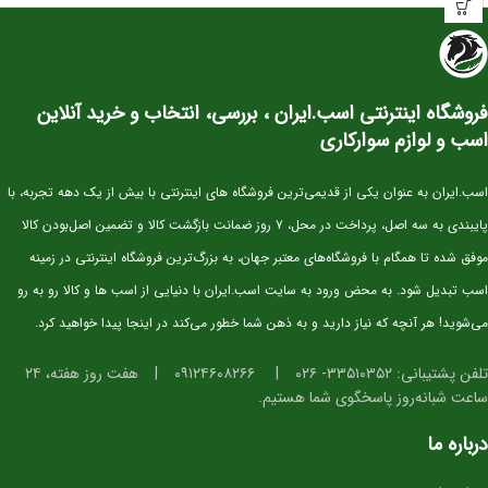
آینده‌سازان پرش
این کره دوسَر وارداتی
نژاد اصیل KWPN
یکی از بهترین انتخاب‌ها برای سوارکاران و
پرورش‌دهندگانی است که به‌دنبال اسبی با
پتانسیل قهرمانی در پرش
هستند. KWPN
به‌عنوان یکی از برترین نژادهای دنیا در رشته‌ی Show Jumping شناخته می‌شود و
فروشگاه اینترنتی اسب.ایران ، بررسی، انتخاب و خرید آنلاین
کره‌های این نژاد از همان سنین کم، قدرت، هوش و تعادل فوق‌العاده‌ای نشان می‌دهند.
اسب و لوازم سوارکاری
⭐ مشخصات کلی
سن:
۲.۵ سال
اسب.ایران به عنوان یکی از قدیمی‌ترین فروشگاه های اینترنتی با بیش از یک دهه تجربه، با
نژاد:
KWPN اصیل (خط خونی معتبر و قابل استعلام)
پایبندی به سه اصل، پرداخت در محل، ۷ روز ضمانت بازگشت کالا و تضمین اصل‌بودن کالا
کاربری آتی:
پرش، مسابقات جوان‌ها، تربیت پایه
موفق شده تا همگام با فروشگاه‌های معتبر جهان، به بزرگ‌ترین فروشگاه اینترنتی در زمینه
وضعیت:
وارداتی، دوسَر (پدر و مادر خارجی)، سلامت کامل
اسب تبدیل شود. به محض ورود به سایت اسب.ایران با دنیایی از اسب ها و کالا رو به رو
خلق‌وخو:
آرام، باهوش، اجتماعی و آموزش‌پذیر
می‌شوید! هر آنچه که نیاز دارید و به ذهن شما خطور می‌کند در اینجا پیدا خواهید کرد.
⭐ ویژگی‌های فیزیکی و عملکردی
تلفن پشتیبانی: ۳۳۵۱۰۳۵۲- ۰۲۶
|
۰۹۱۲۴۶۰۸۲۶۶
|
هفت روز هفته، ۲۴
ساعت شبانه‌روز پاسخگوی شما هستیم.
استخوان‌بندی قوی و مناسب برای کار پرشی
دست و پای خشک و تمیز، آماده ورود به مراحل آموزشی
درباره ما
گام‌های متعادل، ریتمیک و ایده‌آل برای آینده‌سازی