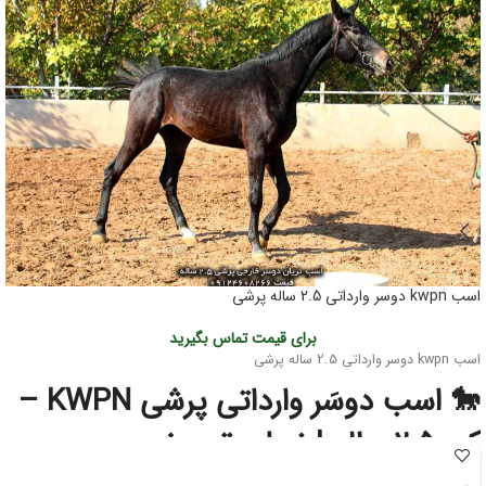
اسب kwpn دوسر وارداتی 2.5 ساله پرشی
برای قیمت تماس بگیرید
اسب kwpn دوسر وارداتی 2.5 ساله پرشی
🐎 اسب دوسَر وارداتی پرشی KWPN –
کره ۲.۵ ساله | نسل‌برتر مخصوص