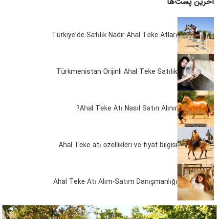
آخرین پست‌ها
Türkiye’de Satılık Nadir Ahal Teke Atları
Türkmenistan Orijinli Ahal Teke Satılık
Ahal Teke Atı Nasıl Satın Alınır?
Ahal Teke atı özellikleri ve fiyat bilgisi
Ahal Teke Atı Alım-Satım Danışmanlığı