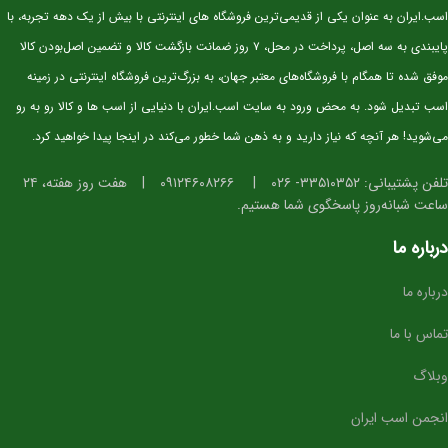
سن:
۲.۵ سال
اسب.ایران به عنوان یکی از قدیمی‌ترین فروشگاه های اینترنتی با بیش از یک دهه تجربه، با
نژاد:
KWPN اصیل (خط خونی معتبر و قابل استعلام)
پایبندی به سه اصل، پرداخت در محل، ۷ روز ضمانت بازگشت کالا و تضمین اصل‌بودن کالا
کاربری آتی:
پرش، مسابقات جوان‌ها، تربیت پایه
موفق شده تا همگام با فروشگاه‌های معتبر جهان، به بزرگ‌ترین فروشگاه اینترنتی در زمینه
وضعیت:
وارداتی، دوسَر (پدر و مادر خارجی)، سلامت کامل
اسب تبدیل شود. به محض ورود به سایت اسب.ایران با دنیایی از اسب ها و کالا رو به رو
خلق‌وخو:
آرام، باهوش، اجتماعی و آموزش‌پذیر
می‌شوید! هر آنچه که نیاز دارید و به ذهن شما خطور می‌کند در اینجا پیدا خواهید کرد.
⭐ ویژگی‌های فیزیکی و عملکردی
تلفن پشتیبانی: ۳۳۵۱۰۳۵۲- ۰۲۶
|
۰۹۱۲۴۶۰۸۲۶۶
|
هفت روز هفته، ۲۴
ساعت شبانه‌روز پاسخگوی شما هستیم.
استخوان‌بندی قوی و مناسب برای کار پرشی
دست و پای خشک و تمیز، آماده ورود به مراحل آموزشی
درباره ما
گام‌های متعادل، ریتمیک و ایده‌آل برای آینده‌سازی
درباره ما
تمرکز بالا و واکنش سریع در محیط‌های جدید
ساختار بدنی استاندارد برای پرورش به سطح حرفه‌ای
تماس با ما
⭐ مناسب برای چه افرادی؟
وبلاگ
سوارکارانی که به دنبال
اسب آینده‌ساز برای پرش
هستند
انجمن اسب ایران
باشگاه‌ها و مربیانی که قصد تربیت کره‌های حرفه‌ای دارند