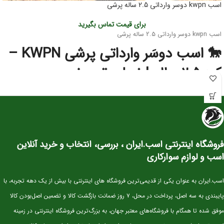
اسب kwpn دوسر وارداتی 2.5 ساله پرشی
برای قیمت تماس بگیرید
اسب kwpn دوسر وارداتی 2.5 ساله پرشی
🐎 اسب دوسَر وارداتی پرشی KWPN –
کره ۲.۵ ساله | نسل‌برتر مخصوص
آینده‌سازان پرش
این کره دوسَر وارداتی
نژاد اصیل KWPN
یکی از بهترین انتخاب‌ها برای سوارکاران و
پرورش‌دهندگانی است که به‌دنبال اسبی با
پتانسیل قهرمانی در پرش
هستند. KWPN
به‌عنوان یکی از برترین نژادهای دنیا در رشته‌ی Show Jumping شناخته می‌شود و
فروشگاه اینترنتی اسب.ایران ، بررسی، انتخاب و خرید آنلاین
کره‌های این نژاد از همان سنین کم، قدرت، هوش و تعادل فوق‌العاده‌ای نشان می‌دهند.
اسب و لوازم سوارکاری
⭐ مشخصات کلی
سن:
۲.۵ سال
اسب.ایران به عنوان یکی از قدیمی‌ترین فروشگاه های اینترنتی با بیش از یک دهه تجربه، با
نژاد:
KWPN اصیل (خط خونی معتبر و قابل استعلام)
پایبندی به سه اصل، پرداخت در محل، ۷ روز ضمانت بازگشت کالا و تضمین اصل‌بودن کالا
کاربری آتی:
پرش، مسابقات جوان‌ها، تربیت پایه
موفق شده تا همگام با فروشگاه‌های معتبر جهان، به بزرگ‌ترین فروشگاه اینترنتی در زمینه