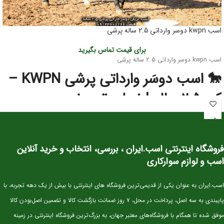
اسب kwpn دوسر وارداتی 2.5 ساله پرشی
برای قیمت تماس بگیرید
اسب kwpn دوسر وارداتی 2.5 ساله پرشی
🐎 اسب دوسَر وارداتی پرشی KWPN –
کره ۲.۵ ساله | نسل‌برتر مخصوص
آینده‌سازان پرش
این کره دوسَر وارداتی
نژاد اصیل KWPN
یکی از بهترین انتخاب‌ها برای سوارکاران و
فروشگاه اینترنتی اسب.ایران ، بررسی، انتخاب و خرید آنلاین
پرورش‌دهندگانی است که به‌دنبال اسبی با
پتانسیل قهرمانی در پرش
هستند. KWPN
به‌عنوان یکی از برترین نژادهای دنیا در رشته‌ی Show Jumping شناخته می‌شود و
اسب و لوازم سوارکاری
کره‌های این نژاد از همان سنین کم، قدرت، هوش و تعادل فوق‌العاده‌ای نشان می‌دهند.
⭐ مشخصات کلی
اسب.ایران به عنوان یکی از قدیمی‌ترین فروشگاه های اینترنتی با بیش از یک دهه تجربه، با
پایبندی به سه اصل، پرداخت در محل، ۷ روز ضمانت بازگشت کالا و تضمین اصل‌بودن کالا
سن:
۲.۵ سال
موفق شده تا همگام با فروشگاه‌های معتبر جهان، به بزرگ‌ترین فروشگاه اینترنتی در زمینه
نژاد:
KWPN اصیل (خط خونی معتبر و قابل استعلام)