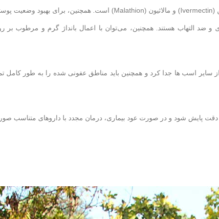
درمان جرب در اسب شامل استفاده از داروهای ضد پارازیتیک مانند ایورمکتین (Ivermectin) و مالاثیون (Malathion) است. همچنین، برای بهبود وضع
و ضد التهاب هستند. همچنین، می‌توان با اعمال بانداژ گرم و مرطوب بر ر
 از سایر اسب ها جدا کرد و همچنین باید مناطق عفونی شده را به طور کامل تم
ت پایش شود و در صورت عود بیماری، درمان مجدد با داروهای متناسب صو