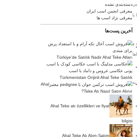
 بین
دسته‌بندی نشده
معرفی انجمن اسب ایران
با
معرفی نژاد اسب ها
آخرین پست‌ها
ت و
ها
Türkiye’de Satılık Nadir Ahal Teke Atları
Türkmenistan Orijinli Ahal Teke Satılık
به
Ahal
Teke Atı Nasıl Satın Alınır?
Ahal Teke atı özellikleri ve fiyat
bilgisi
Ahal Teke Atı Alım-Satım