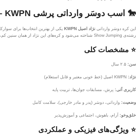
🐎 اسب دوسَر وارداتی پرشی KWPN – کره ۲.۵ ساله | نسل‌برتر مخصوص آینده‌سازان پرش
این کره دوسَر وارداتی
نژاد اصیل KWPN
یکی از بهترین انتخاب‌ها برای سوارک
رشته‌ی Show Jumping شناخته می‌شود و کره‌های این نژاد از همان سنین کم، قدرت، هوش و تعادل فوق‌العاده‌ای نشان می‌دهند.
⭐ مشخصات کلی
سن:
۲.۵ سال
نژاد:
KWPN اصیل (خط خونی معتبر و قابل استعلام)
کاربری آتی:
پرش، مسابقات جوان‌ها، تربیت پایه
وضعیت:
وارداتی، دوسَر (پدر و مادر خارجی)، سلامت کامل
خلق‌وخو:
آرام، باهوش، اجتماعی و آموزش‌پذیر
⭐ ویژگی‌های فیزیکی و عملکردی