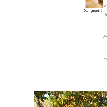
یت پوستی
Danışmanlığı
وی
یز
رت