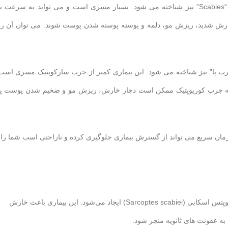
جرب Sarcoptic توسط کنه Sarcoptes scabiei ایجاد می شود و به عنوان “Scabies” نیز شناخته می شود. بسیار مسری است و می تواند به سرعت
ش شدید، ریزش مو، دلمه و پوسته پوسته شدن پوست شوند. می توان آن را 
Ch ایجاد می شود و به عنوان “جرب پا” نیز شناخته می شود. این بیماری کمتر از جرب سارکوپتیک مسری اس
 به جرب کوریوپتیک ممکن است دچار خارش، ریزش مو و ضخیم شدن پوست پا
ان سریع می تواند از گسترش بیماری جلوگیری کرده و ناراحتی اسب شما را 
جرب در اسب یک بیماری پوستی است که توسط پارازیت محلی به نام سارکوپتس اسکابی (Sarcoptes scabiei) ایجاد می‌شود. این بیماری باعث خارش
 عفونت های ثانویه منجر شود.