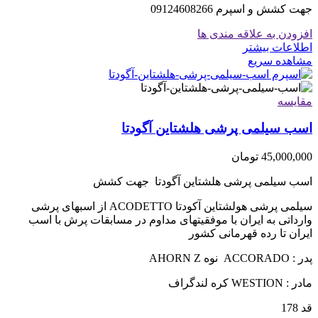
جهت کشش و اسپرم 09124608266
افزودن به علاقه مندی ها
اطلاعات بیشتر
مشاهده سریع
مقایسه
اسب سیلمی پرشی هلشتاین آگودتا
45,000,000
تومان
اسب سیلمی پرشی هلشتاین آگودتا جهت کشش
سیلمی پرشی هولشتاین آکودتا ACODETTO از اسبهای پرشی
وارداتی به ایران با موفقیتهای مداوم در مسابقات پرش با اسب
ایران تا رده قهرمانی کشور
پدر : ACCORADO نوه AHORN Z
مادر : WESTION کره لندگراف
قد 178