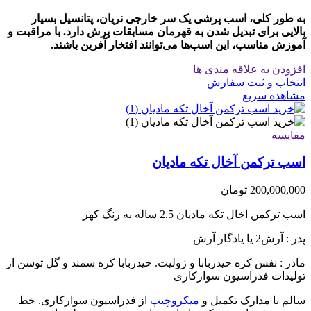
به طور کلی، اسب پرشی یک سر خارجی نریان، پتانسیل بسیار
بالایی برای تبدیل شدن به قهرمان مسابقات پرش دارد. با مراقبت و
آموزش مناسب، این اسب‌ها می‌توانند افتخار آفرین باشند.
افزودن به علاقه مندی ها
انتخاب و ثبت سفارش
مشاهده سریع
مقایسه
اسب ترکمن آخال تکه مادیان
200,000,000
تومان
اسب ترکمن اخال تکه مادیان 2.5 ساله به رنگ کهر
پدر : آرش2 یا یادگار آرش
مادر : نفس کره حیدربابا و ژولیت. حیدربابا کره سمند و گل توسن از
تولیدات فدراسیون سوارکاری
سالم با مدارک تکمیل و
میکروچیپ
از فدراسیون سوارکاری. خط