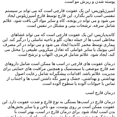
پوسته شدن و ریزش مو است.
آسپرژیلوزیس: این یک عفونت قارچی است که می تواند بر سیستم
تنفسی اسب تاثیر بگذارد. این قارچ توسط قارچ آسپرژیلوس ایجاد
می شود و می تواند در یونجه، کاه و سایر مواد آلی یافت شود. علائم
شامل سرفه، ترشحات بینی و مشکل در تنفس است.
کاندیدیازیس: این یک عفونت قارچی است که می تواند غشاهای
مخاطی اسب ها از جمله دهان، گلو و ناحیه تناسلی را درگیر کند. این
بیماری توسط مخمر کاندیدا ایجاد می شود و می تواند در اثر مصرف
آنتی بیوتیک یا سایر عواملی که تعادل میکروبی طبیعی را مختل می
کند، ایجاد شود. علائم شامل قرمزی، التهاب و ترشح است.
درمان عفونت های قارچی در اسب ها ممکن است شامل داروهای
ضد قارچ موضعی یا سیستمیک و همچنین مراقبت های حمایتی برای
مدیریت علائم باشد. اقدامات پیشگیرانه شامل رعایت اصول
بهداشتی و بهداشتی، خشک و تمیز نگه داشتن اسب ها و اجتناب از
تماس با حیوانات آلوده یا سطوح آلوده است.
درمان قارچ اسب
درمان قارچ در اسب‌ها بستگی به نوع قارچ و شدت عفونت دارد. این
عفونت ممکن است بر روی پوست، مو، ناخن و یا سایر بخش‌های
بدن اسب ایجاد شود. برای درمان قارچ در اسب، بهتر است با
دامپزشک خود مشورت کنید تا بهترین درمان برای اسب شما تعیین