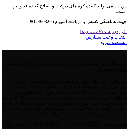
این سیلمی تولید کننده کره های درشت و اصلاح کننده قد و تیپ
است.
جهت هماهنگی کشش و دریافت اسپرم 98124608266
افزودن به علاقه مندی ها
انتخاب و ثبت سفارش
مشاهده سریع
فروشگاه اینترنتی اسب.ایران ، بررسی، انتخاب و خرید آنلاین اسب
و لوازم سوارکاری
اسب.ایران به عنوان یکی از قدیمی‌ترین فروشگاه های اینترنتی با
بیش از یک دهه تجربه، با پایبندی به سه اصل، پرداخت در محل، ۷
روز ضمانت بازگشت کالا و تضمین اصل‌بودن کالا موفق شده تا
همگام با فروشگاه‌های معتبر جهان، به بزرگ‌ترین فروشگاه اینترنتی
در زمینه اسب تبدیل شود. به محض ورود به سایت اسب.ایران با
دنیایی از اسب ها و کالا رو به رو می‌شوید! هر آنچه که نیاز دارید و به
ذهن شما خطور می‌کند در اینجا پیدا خواهید کرد.
تلفن پشتیبانی: 33510352- ۰۲6
|
09124608266
|
هفت روز