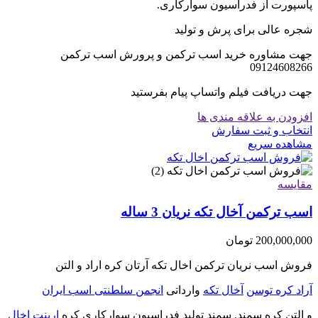
پاسپورت از فدراسیون سوارکاری.
شجره عالی برای پرش و تولید
جهت مشاوره خرید اسب ترکمن و پرورش اسب ترکمن
09124608266
جهت دریافت فیلم واتساپ پیام بفرستید
افزودن به علاقه مندی ها
انتخاب و ثبت سفارش
مشاهده سریع
مقایسه
اسب ترکمن آخال تکه نریان 3 ساله
200,000,000
تومان
فروش اسب نریان ترکمن اخال تکه آرتان کره اراد و التن
آراد کره توسن
آخال تکه
وارداتی
انجمن سلطنتی اسب ایران
و التن کره سمند. سمند تولید فدراسیون سوارکاری کره
اربنت اخال