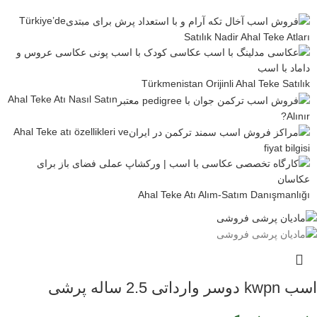
Türkiye’de
Satılık Nadir Ahal Teke Atları
Türkmenistan Orijinli Ahal Teke Satılık
Ahal Teke Atı Nasıl Satın
Alınır?
Ahal Teke atı özellikleri ve
fiyat bilgisi
Ahal Teke Atı Alım-Satım Danışmanlığı
اسب kwpn دوسر وارداتی 2.5 ساله پرشی