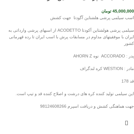
45,000,000
تومان
اسب سیلمی پرشی هلشتاین آگودتا جهت کشش
سیلمی پرشی هولشتاین آکودتا ACODETTO از اسبهای پرشی وارداتی به
ایران با موفقیتهای مداوم در مسابقات پرش با اسب ایران تا رده قهرمانی
کشور
پدر : ACCORADO نوه AHORN Z
مادر : WESTION کره لندگراف
قد 178
این سیلمی تولید کننده کره های درشت و اصلاح کننده قد و تیپ است.
جهت هماهنگی کشش و دریافت اسپرم 98124608266