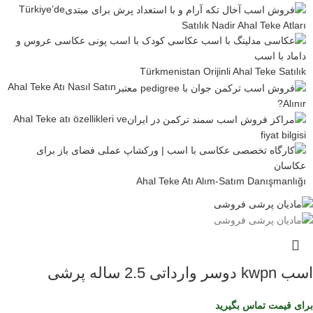
Türkiye’de
Satılık Nadir Ahal Teke Atları
Türkmenistan Orijinli Ahal Teke Satılık
Ahal Teke Atı Nasıl Satın
Alınır?
Ahal Teke atı özellikleri ve
fiyat bilgisi
Ahal Teke Atı Alım-Satım Danışmanlığı
اسب kwpn دوسر وارداتی 2.5 ساله پرشی
برای قیمت تماس بگیرید