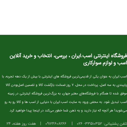
سن:
۲.۵ سال
نژاد:
KWPN اصیل (خط خونی معتبر و قابل استعلام)
کاربری آتی:
پرش، مسابقات جوان‌ها، تربیت پایه
وضعیت:
وارداتی، دوسَر (پدر و مادر خارجی)، سلامت کامل
خلق‌وخو:
آرام، باهوش، اجتماعی و آموزش‌پذیر
⭐ ویژگی‌های فیزیکی و عملکردی
فروشگاه اینترنتی اسب.ایران ، بررسی، انتخاب و خرید آنلاین
استخوان‌بندی قوی و مناسب برای کار پرشی
اسب و لوازم سوارکاری
دست و پای خشک و تمیز، آماده ورود به مراحل آموزشی
اسب.ایران به عنوان یکی از قدیمی‌ترین فروشگاه های اینترنتی با بیش از یک دهه تجربه، با
گام‌های متعادل، ریتمیک و ایده‌آل برای آینده‌سازی
پایبندی به سه اصل، پرداخت در محل، ۷ روز ضمانت بازگشت کالا و تضمین اصل‌بودن کالا
تمرکز بالا و واکنش سریع در محیط‌های جدید
موفق شده تا همگام با فروشگاه‌های معتبر جهان، به بزرگ‌ترین فروشگاه اینترنتی در زمینه
ساختار بدنی استاندارد برای پرورش به سطح حرفه‌ای
⭐ مناسب برای چه افرادی؟
اسب تبدیل شود. به محض ورود به سایت اسب.ایران با دنیایی از اسب ها و کالا رو به رو
می‌شوید! هر آنچه که نیاز دارید و به ذهن شما خطور می‌کند در اینجا پیدا خواهید کرد.
سوارکارانی که به دنبال
اسب آینده‌ساز برای پرش
هستند
باشگاه‌ها و مربیانی که قصد تربیت کره‌های حرفه‌ای دارند
تلفن پشتیبانی: ۳۳۵۱۰۳۵۲- ۰۲۶
|
۰۹۱۲۴۶۰۸۲۶۶
|
هفت روز هفته، ۲۴