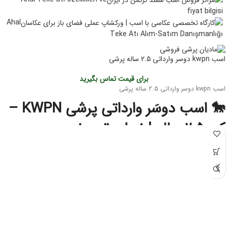
fiyat bilgisi
Ahal
Teke Atı Alım-Satım Danışmanlığı
اسب kwpn دوسر وارداتی 2.5 ساله پرشی
برای قیمت تماس بگیرید
اسب kwpn دوسر وارداتی 2.5 ساله پرشی
🐎 اسب دوسَر وارداتی پرشی KWPN –
کره ۲.۵ ساله | نسل‌برتر مخصوص
آینده‌سازان پرش
این کره دوسَر وارداتی
نژاد اصیل KWPN
یکی از بهترین انتخاب‌ها برای سوارکاران و
پرورش‌دهندگانی است که به‌دنبال اسبی با
پتانسیل قهرمانی در پرش
هستند. KWPN
به‌عنوان یکی از برترین نژادهای دنیا در رشته‌ی Show Jumping شناخته می‌شود و
کره‌های این نژاد از همان سنین کم، قدرت، هوش و تعادل فوق‌العاده‌ای نشان می‌دهند.
⭐ مشخصات کلی