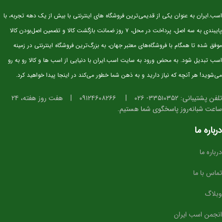
⭐ مشخصات کلی
اسب.ایران به عنوان یکی از قدیمی‌ترین فروشگاه های اینترنتی با بیش از یک دهه تجربه، با
پایبندی به سه اصل، پرداخت در محل، ۷ روز ضمانت بازگشت کالا و تضمین اصل‌بودن کالا
سن:
۲.۵ سال
موفق شده تا همگام با فروشگاه‌های معتبر جهان، به بزرگ‌ترین فروشگاه اینترنتی در زمینه
نژاد:
KWPN اصیل (خط خونی معتبر و قابل استعلام)
اسب تبدیل شود. به محض ورود به سایت اسب.ایران با دنیایی از اسب ها و کالا رو به رو
کاربری آتی:
پرش، مسابقات جوان‌ها، تربیت پایه
می‌شوید! هر آنچه که نیاز دارید و به ذهن شما خطور می‌کند در اینجا پیدا خواهید کرد.
وضعیت:
وارداتی، دوسَر (پدر و مادر خارجی)، سلامت کامل
خلق‌وخو:
آرام، باهوش، اجتماعی و آموزش‌پذیر
تلفن پشتیبانی: ۳۳۵۱۰۳۵۲- ۰۲۶
|
۰۹۱۲۴۶۰۸۲۶۶
|
هفت روز هفته، ۲۴
⭐ ویژگی‌های فیزیکی و عملکردی
ساعت شبانه‌روز پاسخگوی شما هستیم.
درباره ما
استخوان‌بندی قوی و مناسب برای کار پرشی
دست و پای خشک و تمیز، آماده ورود به مراحل آموزشی
درباره ما
گام‌های متعادل، ریتمیک و ایده‌آل برای آینده‌سازی
تماس با ما
تمرکز بالا و واکنش سریع در محیط‌های جدید
ساختار بدنی استاندارد برای پرورش به سطح حرفه‌ای
وبلاگ
⭐ مناسب برای چه افرادی؟
انجمن اسب ایران