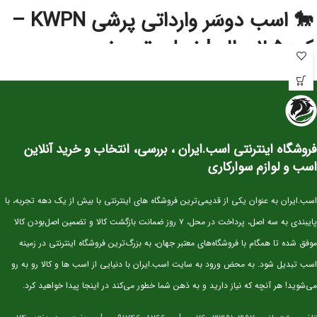
🐎 اسب دوسَر وارداتی پرشی KWPN –
کره ۲.۵ ساله | نسل‌برتر مخصوص
آینده‌سازان پرش
این کره دوسَر وارداتی
نژاد اصیل KWPN
یکی از بهترین انتخاب‌ها برای سوارکاران و
پرورش‌دهندگانی است که به‌دنبال اسبی با
پتانسیل قهرمانی در پرش
هستند. KWPN
به‌عنوان یکی از برترین نژادهای دنیا در رشته‌ی Show Jumping شناخته می‌شود و
فروشگاه اینترنتی اسب.ایران ، بررسی، انتخاب و خرید آنلاین
کره‌های این نژاد از همان سنین کم، قدرت، هوش و تعادل فوق‌العاده‌ای نشان می‌دهند.
اسب و لوازم سوارکاری
⭐ مشخصات کلی
سن:
۲.۵ سال
اسب.ایران به عنوان یکی از قدیمی‌ترین فروشگاه های اینترنتی با بیش از یک دهه تجربه، با
نژاد:
KWPN اصیل (خط خونی معتبر و قابل استعلام)
پایبندی به سه اصل، پرداخت در محل، ۷ روز ضمانت بازگشت کالا و تضمین اصل‌بودن کالا
کاربری آتی:
پرش، مسابقات جوان‌ها، تربیت پایه
موفق شده تا همگام با فروشگاه‌های معتبر جهان، به بزرگ‌ترین فروشگاه اینترنتی در زمینه
وضعیت:
وارداتی، دوسَر (پدر و مادر خارجی)، سلامت کامل
اسب تبدیل شود. به محض ورود به سایت اسب.ایران با دنیایی از اسب ها و کالا رو به رو
خلق‌وخو:
آرام، باهوش، اجتماعی و آموزش‌پذیر
می‌شوید! هر آنچه که نیاز دارید و به ذهن شما خطور می‌کند در اینجا پیدا خواهید کرد.
⭐ ویژگی‌های فیزیکی و عملکردی