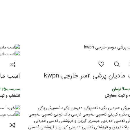
دیان پرشی 2سر خارجی kwpn
اسب ماد
900,
تومان
250,000,000
ت
 و ثبت سفارش
انتخاب و ثب