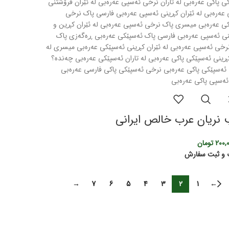
نریان عرب خالص ایرانی
200,
تومان
 و ثبت سفارش
→
7
6
5
4
3
2
1
←