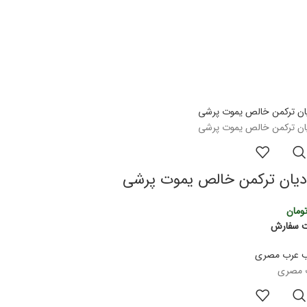
یان ترکمن خالص یموت پرشی
ومان
ت سفارش