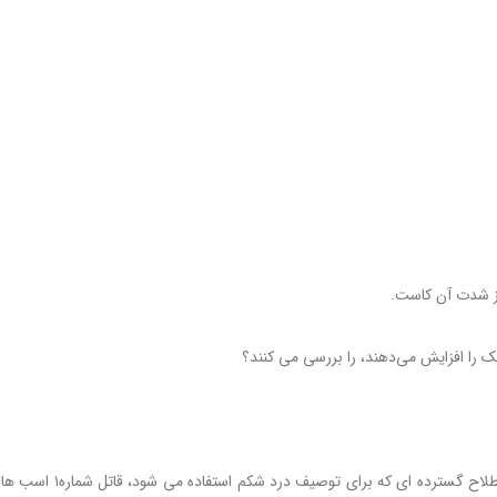
از شدت آن کاست.
کولیک. این یک کلمه وحشتناک در جامعه اسب و صاحبان اسب است. این اصطلاح گسترده ای که برای توصیف درد شکم استف