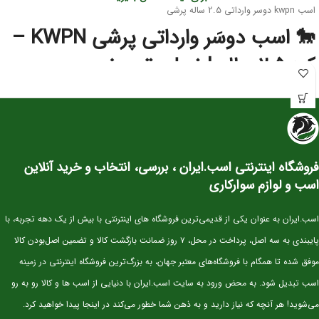
اسب kwpn دوسر وارداتی 2.5 ساله پرشی
🐎 اسب دوسَر وارداتی پرشی KWPN –
کره ۲.۵ ساله | نسل‌برتر مخصوص
آینده‌سازان پرش
این کره دوسَر وارداتی
نژاد اصیل KWPN
یکی از بهترین انتخاب‌ها برای سوارکاران و
پرورش‌دهندگانی است که به‌دنبال اسبی با
پتانسیل قهرمانی در پرش
هستند. KWPN
به‌عنوان یکی از برترین نژادهای دنیا در رشته‌ی Show Jumping شناخته می‌شود و
فروشگاه اینترنتی اسب.ایران ، بررسی، انتخاب و خرید آنلاین
کره‌های این نژاد از همان سنین کم، قدرت، هوش و تعادل فوق‌العاده‌ای نشان می‌دهند.
اسب و لوازم سوارکاری
⭐ مشخصات کلی
سن:
۲.۵ سال
اسب.ایران به عنوان یکی از قدیمی‌ترین فروشگاه های اینترنتی با بیش از یک دهه تجربه، با
نژاد:
KWPN اصیل (خط خونی معتبر و قابل استعلام)
پایبندی به سه اصل، پرداخت در محل، ۷ روز ضمانت بازگشت کالا و تضمین اصل‌بودن کالا
کاربری آتی:
پرش، مسابقات جوان‌ها، تربیت پایه
موفق شده تا همگام با فروشگاه‌های معتبر جهان، به بزرگ‌ترین فروشگاه اینترنتی در زمینه
وضعیت:
وارداتی، دوسَر (پدر و مادر خارجی)، سلامت کامل
اسب تبدیل شود. به محض ورود به سایت اسب.ایران با دنیایی از اسب ها و کالا رو به رو
خلق‌وخو:
آرام، باهوش، اجتماعی و آموزش‌پذیر
می‌شوید! هر آنچه که نیاز دارید و به ذهن شما خطور می‌کند در اینجا پیدا خواهید کرد.