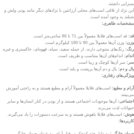
بسزایی داشتند.
این نژاد از تلاقی اسب‌های محلی آرژانتین با نژادهای دیگر مانند پونی ولش و
شتلند به وجود آمده است.
مشخصات ظاهری:
قد:
قد اسب‌های فلابلا معمولاً بین 71 تا 86 سانتی‌متر است.
وزن:
وزن آن‌ها معمولاً بین 90 تا 180 کیلوگرم است.
رنگ:
رنگ‌های متنوعی دارند، از جمله سفید، سیاه، قهوه‌ای، خاکستری و غیره.
اندام:
اندام‌های آن‌ها متناسب و ظریف است.
سر:
سر آن‌ها کوچک و زیبا است.
یال و دم:
یال و دم آن‌ها پرپشت و بلند است.
ویژگی‌های رفتاری:
آرام و مطیع:
اسب‌های فلابلا معمولاً آرام و مطیع هستند و به راحتی آموزش
می‌بینند.
اجتماعی:
آن‌ها موجودات اجتماعی هستند و از بودن در کنار انسان‌ها و سایر
حیوانات لذت می‌برند.
هوش:
اسب‌های فلابلا باهوش هستند و به سرعت دستورات را یاد می‌گیرند.
کاربردها:
حیوان خانگی:
به دلیل جثه کوچک و رفتار آرام، به عنوان حیوان خانگی