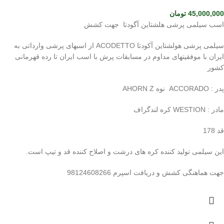
45,000,000
تومان
اسب سیلمی پرشی هلشتاین آگودتا جهت کشش
سیلمی پرشی هولشتاین آکودتا ACODETTO از اسبهای پرشی وارداتی به
ایران با موفقیتهای مداوم در مسابقات پرش با اسب ایران تا رده قهرمانی
کشور
پدر : ACCORADO نوه AHORN Z
مادر : WESTION کره لندگراف
قد 178
این سیلمی تولید کننده کره های درشت و اصلاح کننده قد و تیپ است.
جهت هماهنگی کشش و دریافت اسپرم 98124608266