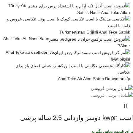
Türkiye’de
Satılık Nadir Ahal Teke Atları
Türkmenistan Orijinli Ahal Teke Satılık
Ahal Teke Atı Nasıl Satın
Alınır?
Ahal Teke atı özellikleri ve
fiyat bilgisi
Ahal Teke Atı Alım-Satım Danışmanlığı
اسب kwpn دوسر وارداتی 2.5 ساله پرشی
برای قیمت تماس بگیرید