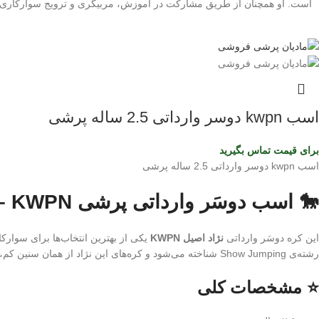
است. او همچنان از طریق مشارکت در آموزش، مربیگری و ترویج سوارکاری در
اسب kwpn دوسر وارداتی 2.5 ساله پرشی
برای قیمت تماس بگیرید
اسب kwpn دوسر وارداتی 2.5 ساله پرشی
🐎 اسب دوسَر وارداتی پرشی KWPN – کره ۲.۵ ساله | نسل‌برتر مخصوص آینده‌سازان پرش
این کره دوسَر وارداتی
نژاد اصیل KWPN
یکی از بهترین انتخاب‌ها برای سوارک
رشته‌ی Show Jumping شناخته می‌شود و کره‌های این نژاد از همان سنین کم، قدرت، هوش و تعادل فوق‌العاده‌ای نشان می‌دهند.
⭐ مشخصات کلی