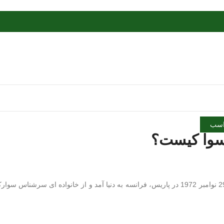
سب
سوا کیست؟
رودریگو پسوا یک سوارکار برزیلی بسیار ماهر در پرش با اسب است. او در 29 نوامبر 1972 در پاریس، فرانسه به دنیا آمد و از خانواده ای سرشناس سو