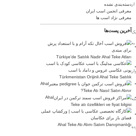
از
دسته‌بندی نشده
معرفی انجمن اسب ایران
معرفی نژاد اسب ها
آخرین پست‌ها
مپیک
به
Türkiye’de Satılık Nadir Ahal Teke Atları
ار
Türkmenistan Orijinli Ahal Teke Satılık
Ahal
Teke Atı Nasıl Satın Alınır?
Ahal
ته
Teke atı özellikleri ve fiyat bilgisi
Ahal Teke Atı Alım-Satım Danışmanlığı
ده