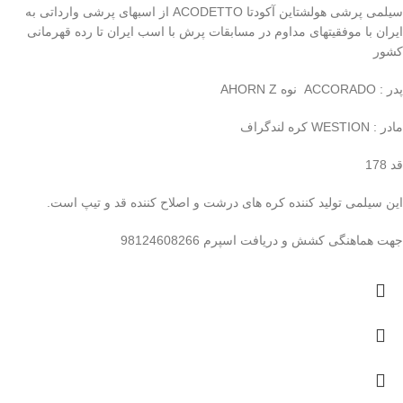
سیلمی پرشی هولشتاین آکودتا ACODETTO از اسبهای پرشی وارداتی به
ایران با موفقیتهای مداوم در مسابقات پرش با اسب ایران تا رده قهرمانی
کشور
پدر : ACCORADO نوه AHORN Z
مادر : WESTION کره لندگراف
قد 178
این سیلمی تولید کننده کره های درشت و اصلاح کننده قد و تیپ است.
جهت هماهنگی کشش و دریافت اسپرم 98124608266