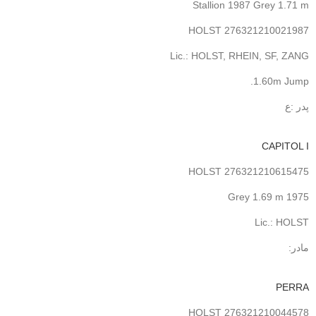
Stallion 1987 Grey 1.71 m
HOLST 276321210021987
Lic.: HOLST, RHEIN, SF, ZANG
1.60m Jump.
پدر :ع
CAPITOL I
HOLST 276321210615475
1975 Grey 1.69 m
Lic.: HOLST
مادر:
PERRA
HOLST 276321210044578