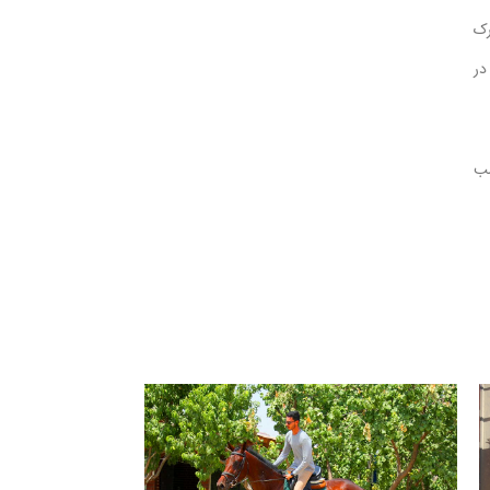
رک
 دوم و در
اه پسر اسب