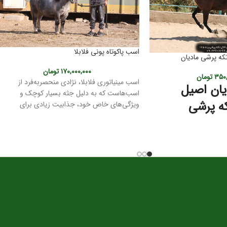
اسب پاکوتاه پونی فلابلا
که پرشی مادیان
۱۷۰,۰۰۰,۰۰۰
تومان
۳۵۰,
تومان
اسب مینیاتوری فلابلا، نژادی منحصربه‌فرد از
ان اصیل
اسب‌هاست که به دلیل جثه بسیار کوچک و
ه پرشی
ویژگی‌های خاص خود، جذابیت زیادی برای
علاقه‌مندان به دنیای اسب‌ها دارد. در زیر به برخی ا
تکه پرشی، یکی از زیباترین
مشخصات این نژاد می‌پردازیم:
اسب در جهان است. این نژاد
تاریخچه:
ر به فرد خود از جمله
خاستگاه این نژاد کشور آرژانتین است.
 هوش، از دیرباز جایگاه
نام این نژاد از خانواده فلابلا گرفته شده که در
اشته است.
پرورش و توسعه آن نقش بسزایی داشتند.
ری اسب ترکمن
این نژاد از تلاقی اسب‌های محلی آرژانتین با
نژادهای دیگر مانند پونی ولش و شتلند به وجود
آمده است.
ترکمن معمولاً جثه‌ای
مشخصات ظاهری: