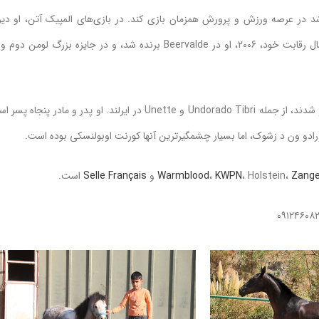
در عرصه ورزش و پرورش همزمان بازی کند. در بازی‌های المپیک آتن، او دی
دمرزمن را در رده‌بندی کلی در دوره‌های بزرگ به رتبه پنجم رساند. در آخرین سال رقابت خود، 2006، او در Beervalde برنده شد، و در جایزه بزرگ لومن
از اولین تولیدات او، برخی از جامپپرش کارهای جوان فوق العاده با استعداد ظاهر شدند، از جمله Undorado Tibri و Unette در ایرلند. او پدر و مادر پنج
دورادو ون د زشوک، اما بسیار چشمگیرترین آنها کورنت اوبولنسکی بوده است.
Zange
، Holstein،
KWPN
،
Warmblood
Selle Français
است.