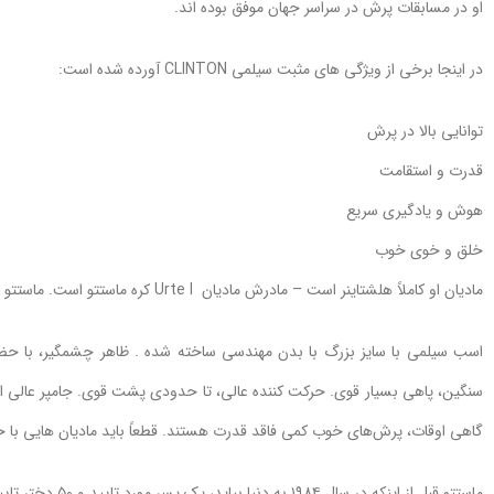
او در مسابقات پرش در سراسر جهان موفق بوده اند.
در اینجا برخی از ویژگی های مثبت سیلمی CLINTON آورده شده است:
توانایی بالا در پرش
قدرت و استقامت
هوش و یادگیری سریع
خلق و خوی خوب
مادیان او کاملاً هلشتاینر است – مادرش مادیان Urte I کره ماستتو است. ماستتو در کتاب انساب نژاد هولشتاینر توسط دکتر دیتریش راسو چنین توصیف شده است:
اسب سیلمی با سایز بزرگ با بدن مهندسی ساخته شده . ظاهر چشمگیر، با حضور
سنگین، پاهی بسیار قوی. حرکت کننده عالی، تا حدودی پشت قوی. جامپر عالی اما
گاهی اوقات، پرش‌های خوب کمی فاقد قدرت هستند. قطعاً باید مادیان هایی با خون 
ماستتو قبل از اینکه در سال ۱۹۸۴ به دنیا بیاید، یک پسر مورد تایید و ۵۰ دختر تایید شده داشت.