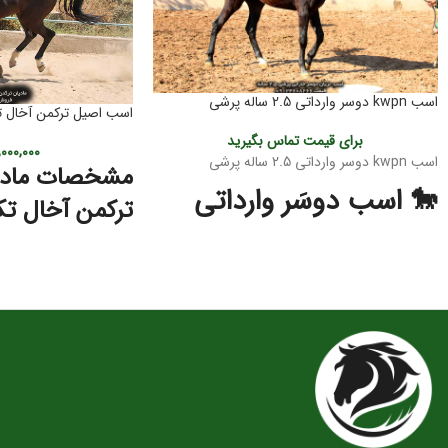
اسب kwpn دوسر وارداتی 2.5 ساله پرشی
اسب اصیل ترکمن آخال ت
برای قیمت تماس بگیرید
۰۰۰,۰۰۰
اسب kwpn دوسر وارداتی 2.5 ساله پرشی
مشخصات مادی
🐎 اسب دوسَر وارداتی
ترکمن آخال تک
پرشی KWPN – کره ۲.۵
مادیان اصیل ترکمن آخال 
ساله | نسل‌برتر مخصوص
و باارزش‌ترین نژادهای 
به دلیل ویژگی‌های منحص
آینده‌سازان پرش
زیبایی، استقامت، قدرت و
ویژه‌ای در دل ایرانیان د
این کره دوسَر وارداتی
نژاد اصیل KWPN
یکی از
ویژگی‌های ظاه
بهترین انتخاب‌ها برای سوارکاران و پرورش‌دهندگانی
آخال تکه
است که به‌دنبال اسبی با
پتانسیل قهرمانی در پرش
هستند. KWPN به‌عنوان یکی از برترین نژادهای دنیا
جثه متوسط:
مادیان‌های 