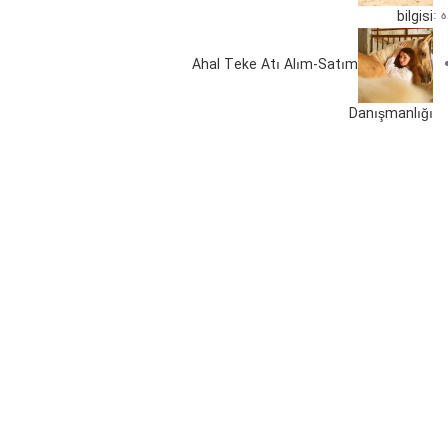
 کرده :
bilgisi
Ahal Teke Atı Alım-Satım
Danışmanlığı