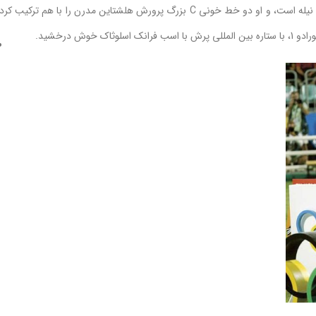
کلینتون یکی از آن سری اسبهای به ظاهر بی پایان از ماشین های پرشب هلشتاین نیله است، و او دو خط خونی C بزرگ پرورش هلشتاین مدرن را با هم ترکیب