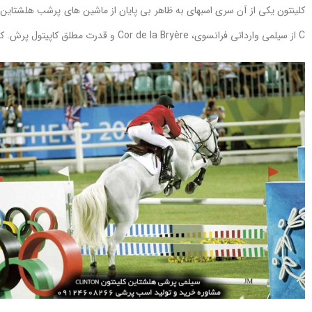
C از سیلمی وارداتی فرانسوی، Cor de la Bryère و قدرت مطلق کاپیتول پرش. کورادو 1، با ستاره بین المللی پرش با اسب فرانک اسلوثاک خوش درخشید.