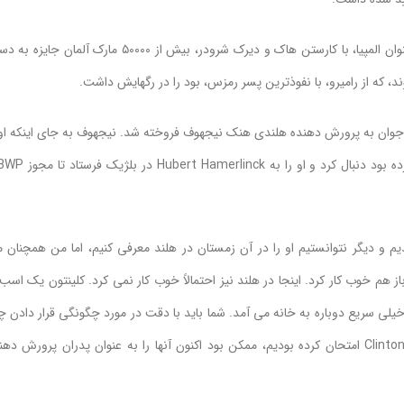
اوهرا، مادر بزرگ سیلمی کلینتون، برای خودش یک ستاره بود. او در رقابت به عنوان المپیا، با کارستن هاک و دیرک شرودر، بیش از ۵۰۰۰۰ مارک آلم
د، که از رامیرو، با نفوذترین پسر رمزس، بود را در رگهایش داشت.
جوان به پرورش دهنده هلندی هنک نیجهوف فروخته شد. نیجهوف به جای اینکه او 
 لحظه نامناسب خریدیم و دیگر نتوانستیم او را در آن زمستان در هلند معرفی کنیم، اما من همچنان
ز هم خوب کار کرد. اینجا در هلند نیز احتمالاً خوب کار نمی کرد. کلینتون یک اسب 
و خیلی سریع دوباره به خانه می آمد. شما باید با دقت در مورد چگونگی قرار دادن چ
اسب نر در میدان فکر می کردید. اگر بلافاصله KWPN را با Heartbreaker و Clinton امتحان کرده بودیم، ممکن بود اکنون آنها را به عنوان پدران پرورش 