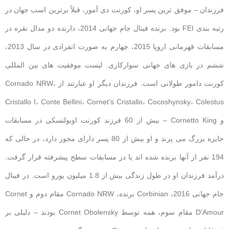
فرزندان – موفق ترین پسر او، کورنت دی آمور، قبلاً برترین اسب جهان در
رتبه بندی FEI بود. برنده فینال جام جهانی 2014، دارنده دو مدال نقره در
مسابقات قهرمانی اروپا 2015، چهارم به صورت انفرادی در سال 2013،
ششم در بازی های جهانی سوارکاری. لیست موفقیت های بین المللی
کورنت دامور طولانی است. فرزندان دیگر او عبارتند از Cornado NRW،
Cristallo I، Conte Bellini، Cornet’s Cristallo، Cocoshynsky، Colestus
و Cornetto King – بیش از 60 فرزند کورنت اوبولنسکی در مسابقات
جایزه بزرگ می پرند و او بیش از 80 پسر دارای مجوز دارد، در حالی که
194 نفر از آنها برنده شده اند یا در مسابقات سطح پیشرفته قرار گرفت.
درآمد فرزندان او در طول زندگی بیش از 1.8 میلیون یورو است. در فینال
جام جهانی 2016، Corbinian برنده، Cornado NRW مقام دوم و Cornet
D’Amour مقام سوم، همه توسط Cornet Obolensky بودند – دلیلی بر