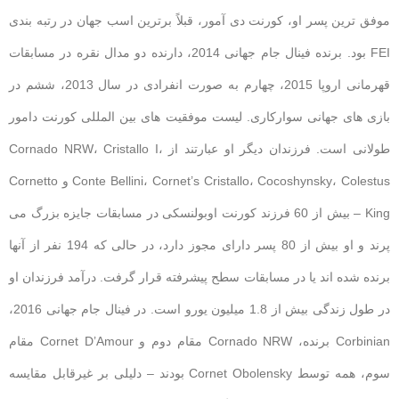
موفق ترین پسر او، کورنت دی آمور، قبلاً برترین اسب جهان در رتبه بندی
FEI بود. برنده فینال جام جهانی 2014، دارنده دو مدال نقره در مسابقات
قهرمانی اروپا 2015، چهارم به صورت انفرادی در سال 2013، ششم در
بازی های جهانی سوارکاری. لیست موفقیت های بین المللی کورنت دامور
طولانی است. فرزندان دیگر او عبارتند از Cornado NRW، Cristallo I،
Conte Bellini، Cornet’s Cristallo، Cocoshynsky، Colestus و Cornetto
King – بیش از 60 فرزند کورنت اوبولنسکی در مسابقات جایزه بزرگ می
پرند و او بیش از 80 پسر دارای مجوز دارد، در حالی که 194 نفر از آنها
برنده شده اند یا در مسابقات سطح پیشرفته قرار گرفت. درآمد فرزندان او
در طول زندگی بیش از 1.8 میلیون یورو است. در فینال جام جهانی 2016،
Corbinian برنده، Cornado NRW مقام دوم و Cornet D’Amour مقام
سوم، همه توسط Cornet Obolensky بودند – دلیلی بر غیرقابل مقایسه