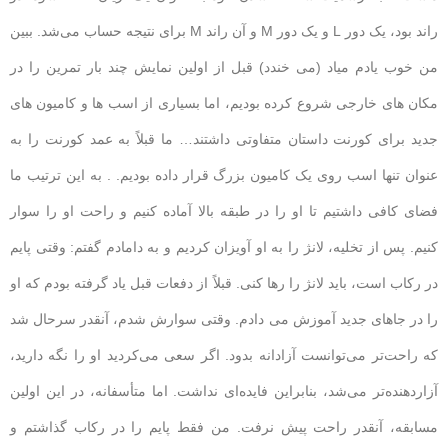
راند بود، یک دور L و یک دور M و آن راند M برای نتیجه حساب می‌شد. ببین
من خوب یادم میاد (می خندد) قبل از اولین نمایش چند بار تمرین را در
مکان های خارجی شروع کرده بودیم، اما بسیاری از اسب ها و کامیون های
جدید برای کورنت داستان متفاوتی داشتند… ما قبلاً به عمد کورنت را به
عنوان تنها اسب روی یک کامیون بزرگ قرار داده بودیم. . به این ترتیب ما
فضای کافی داشتیم تا او را در طبقه بالا آماده کنیم و راحت او را سوار
کنیم. پس از تخلیه، لانژ را به او آویزان کردیم و به دامادم گفتم: وقتی پایم
در رکاب است، باید لانژ را رها کنی. قبلاً از دفعات قبل یاد گرفته بودم که او
را در جاهای جدید آموزش می دادم. وقتی سوارش شدم، آنقدر سرحال شد
که راحت‌تر می‌توانست آزادانه بدود. اگر سعی می‌کردید او را نگه دارید،
آزاردهنده‌تر می‌شد، بنابراین فایده‌ای نداشت. اما متأسفانه، در این اولین
مسابقه، آنقدر راحت پیش نرفت. من فقط پایم را در رکاب گذاشتم و