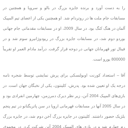
را به دست آورد و برنده جایزه بزرگ در بالو و سرویا و همچنین در
مسابقات جام ملت ها در روتردام شد. او همچنین یکی از اعضای تیم المپیک
آلمان در هنگ کنگ بود. در سال 2009، او در مسابقات مقدماتی جام جهانی
بوردو دوم شد، در مسابقات جایزه بزرگ در ریودوژانیرو سوم شد و در
فینال تور قهرمانان جهانی در دوحه قرار گرفت. درآمد مادام العمر او تقریباً
800000 یورو است.
آقا – استعداد کورنت اوبولنسکی برای پرش نمایشی توسط شجره نامه
درجه یک او تعیین شده بود. پدرش، کلینتون، یکی از نخبگان جهان است. در
بازی‌های المپیک 2004 آتن، زیر نظر دیرک دمرزمن، چهارمین انفرادی بود و
در سال 2005 آنها در مسابقات قهرمانی اروپا در سن پاتریگنانو در تیم پنجم
بلژیک حضور داشتند. کلینتون در جایزه بزرگ آخن دوم شد، در جایزه بزرگ
رم چهارم شد و در بازی های المپیک 2004 آتن شرکت کرد. در مجموع،