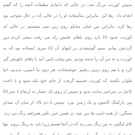
سپس کورنت بزرگ شد، در حالی که دامادم مطیعانه آنچه را که گفتم
انجام داد: رها کن. بنابراین متأسفانه او را در حالی که در حال شوخی بود
رها کرد، بنابراین من خیلی محکم روی زین نمی نشستم. در حالی که
کورنت حدود 10 یارد روی پاهای عقبش راه می رفت سعی کردم دور
گردنش بمانم. سیم گوسفندی در انتهای آن 10 متری ایستاده بود که نه
کورنت و نه من آن را ندیده بودیم. پس وقتی پایین آمد با پاهای جلویش گیر
کرد و با هم روی زمین رفتیم. خوشبختانه، هر دوی ما آسیبی ندیدیم، اما
طولی نکشید که کورنت تصمیم گرفت از جای خود بلند شود و با تاخت
کامل در سراسر سایت بدود و سپس از روی یک حصار به ارتفاع 1 متر 50
بین پارکینگ کامیون و یک زمین بپرد. سپس با دم بالا، از میان آن میدان
سنگین، از همه اسب ها دور شد. در همین حین تلفن همراهم زنگ می زند:
کای لیگس به من زنگ می زند که در آنجا هستم زیرا باید به رینگ بروم. تنها
چیزی که توانستم بگویم این بود: “کای، ما یک مشکل بسیار بزرگ داریم،