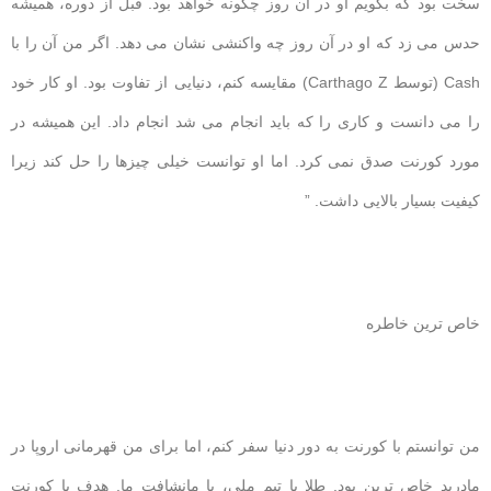
سخت بود که بگویم او در آن روز چگونه خواهد بود. قبل از دوره، همیشه
حدس می زد که او در آن روز چه واکنشی نشان می دهد. اگر من آن را با
Cash (توسط Carthago Z) مقایسه کنم، دنیایی از تفاوت بود. او کار خود
را می دانست و کاری را که باید انجام می شد انجام داد. این همیشه در
مورد کورنت صدق نمی کرد. اما او توانست خیلی چیزها را حل کند زیرا
کیفیت بسیار بالایی داشت. ”
خاص ترین خاطره
من توانستم با کورنت به دور دنیا سفر کنم، اما برای من قهرمانی اروپا در
مادرید خاص ترین بود. طلا با تیم ملی، با مانشافت ما. هدف با کورنت