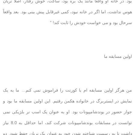
بود. در خانه او واقعاً مانند یک بره بود، ساکت، خوش رفتار، اصلاً نریان
هوس نداشت، اما اگر در خانه نبود، کمی غیرقابل پیش بینی بود. بعد واقعاً
سرحال بود و می خواست خودش را ثابت کند! ”
اولین مسابقه ما
من هرگز اولین مسابقه ام با کورنت را فراموش نمی کنم… ما به یک
نمایش در ایستربرگ در خانواده هکمن رفتیم. این اولین مسابقه ما بود و
جواز حضور در بوندشامپیونات بود. او به عنوان یک اسب نر بلژیکی نمی
توانست در مسابقات بوندشامپیونات شرکت کند، اما حداقل به 8.0 نیاز
داشت تا به رسمیت شناخته شدن خود به عنوان یک نریان حفظ شود. دو