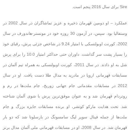
Sire برای سال 2016 پنجم است.
عملکرد – او دومین قهرمان ذخیره و عزیز تماشاگران در سال 2002 در
وستفالیا بود. سپس، در آزمون 30 روزه خود در مونستر-هاندورف در سال
2002، کورنت اوبولنسکی با امتیاز 9.24 در شاخص جزئی پرش، رقبای خود
را بسیار پشت سر گذاشت. داوران حتی حداکثر امتیاز 10.0 را برای پرش
شل به او دادند. در سال 2011، کورنت اوبولنسکی به همراه تیم آلمان در
مسابقات قهرمانی اروپا در مادرید به مدال طلا دست یافت. او در سال
2012 در مسابقات مقدماتی جام جهانی زوریخ، جام ملت‌ها در رم و
روتردام قهرمان شد و به عنوان موفق‌ترین پرش با شوی آلمان شناخته
شد. تحت هدایت مارکو کوتشر، او برنده مسابقات جایزه بزرگ و جام
ملت‌ها از جمله فینال سوپر لیگ سامسونگ در بارسلونا شد که دو بار
قهرمان شد. در سال 2008، او در مسابقات قهرمانی ملی آلمان مدال برنز