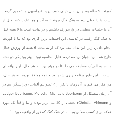
کورنت 9 ساله بود و آن سال خیلی خوب پرید. فدراسیون ما تصمیم گرفت
اسب ها را خیلی زود به هنگ کنگ بروند تا به آب و هوا عادت کنند. قبل از
آن ما جلسات منظمی در وارندورف داشتیم و در نهایت اسب ها 6 هفته قبل
به هنگ کنگ رفتند. در گذشته، این احمقانه ترین کاری بود که ما با کورنت
انجام دادیم، زیرا این بدان معنا بود که او به مدت 6 هفته از ورزش فعال
خارج شده بود. جوان بود صددرصد قابل محاسبه نبود.. بهتر بود یکی دو هفته
مانده به المپیک مسابقه می داد تا در ریتم بود. به هر حال، این بهانه ای
نیست… این طور برنامه ریزی شده بود و همه موافق بودیم. به هر حال،
من فکر می کنم در آن زمان 3 نفر از 4 عضو تیم آلمانی (ویرایشگر. تیم در
آن زمان متشکل از Ludger Beerbaum، Meredith Michaels-Beerbaum
و Christian Ahlmann) بخشی از 10 تیم برتر بودند و ما واقعاً یک مورد
علاقه برای کسب طلا بودیم، اما در هنگ کنگ که دور از واقعیت بود…”