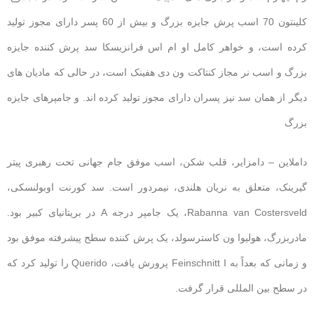
کلینتون 70 اسب پرش جایزه بزرگ و بیش از 60 پسر دارای مجوز تولید
کرده است، و خواهر کامل او ام اس فرانزیسکا سد پرش کننده جایزه
بزرگ و اسب نر مجاز کنتاکت ون دی هفینک است، در حالی که مادیان های
دیگر از همان سد نیز پسران دارای مجوز تولید کرده اند. و جامپرهای جایزه
بزرگ
داملاین – دامزایر، قلب شکن، اسب موفق جام جهانی تحت رهبری پیتر
گیرینک، متعلق به نریان هلندی، نیمردور است. سد کورنت اوبولنسکی،
Rabanna van Costersveld، یک جامپر درجه A در بریتانیای کبیر بود.
مادربزرگ، هولیوا ون کاسترسولد، یک پرش کننده سطح پیشرفته موفق بود
و زمانی که بعداً به Feinschnitt I پرورش یافت، Querido را تولید کرد که
در سطح بین المللی قرار گرفت.