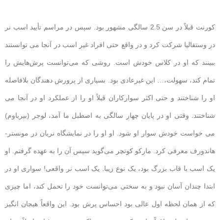
کورنت قبلاً در سن 2.5 سالگی مشهور بود. سپس در مراسم تأیید اسب نر
در وستفالیا شرکت کرد و در واقع حتی افراد غیر اسب در آنجا می توانستند
ببینند که او در کلاس خودش است. روشی که می‌توانست پرش‌هایش را
تمام کند، سهولت،… این غیرعادی بود. بسیاری از پرورش دهندگان بلافاصله
او را شناختند و حتی اکثر سوارکاران قبلاً او را از عملکرد او در آنجا می
شناختند. وقتی او در پایان چهار سالگی به اصطبل ما آمد، لوجر (بیرباوم)
می خواست خودش سوار او شود. او او را در نمایشگاه نریان در مونستر-
هاندورف معرفی کرد. مارکو کوتچر می‌گوید سپس آن را به عهده گرفتم. او
یک اسب با قاب بزرگ بود، یک نوع زیبا. یک اسب نر واقعی! سواری او در
ابتدا چندان آسان نبود و به سختی می‌توانست خود را تحمل کند، اما چیزی
که از همان لحظه اول عالی بود احساس پرش بود. این واقعاً هیجان انگیز