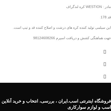
مادر : WESTION کره لندگراف
قد 178
این سیلمی تولید کننده کره های درشت و اصلاح کننده قد و تیپ است.
جهت هماهنگی کشش و دریافت اسپرم 98124608266
فروشگاه اینترنتی اسب.ایران ، بررسی، انتخاب و خرید آنلاین
اسب و لوازم سوارکاری