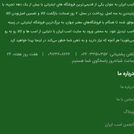
سن:
۲.۵ سال
اسب.ایران به عنوان یکی از قدیمی‌ترین فروشگاه های اینترنتی با بیش از یک دهه تجربه، با
نژاد:
KWPN اصیل (خط خونی معتبر و قابل استعلام)
پایبندی به سه اصل، پرداخت در محل، ۷ روز ضمانت بازگشت کالا و تضمین اصل‌بودن کالا
کاربری آتی:
پرش، مسابقات جوان‌ها، تربیت پایه
موفق شده تا همگام با فروشگاه‌های معتبر جهان، به بزرگ‌ترین فروشگاه اینترنتی در زمینه
وضعیت:
وارداتی، دوسَر (پدر و مادر خارجی)، سلامت کامل
اسب تبدیل شود. به محض ورود به سایت اسب.ایران با دنیایی از اسب ها و کالا رو به رو
خلق‌وخو:
آرام، باهوش، اجتماعی و آموزش‌پذیر
می‌شوید! هر آنچه که نیاز دارید و به ذهن شما خطور می‌کند در اینجا پیدا خواهید کرد.
⭐ ویژگی‌های فیزیکی و عملکردی
تلفن پشتیبانی: ۳۳۵۱۰۳۵۲- ۰۲۶
|
۰۹۱۲۴۶۰۸۲۶۶
|
هفت روز هفته، ۲۴
ساعت شبانه‌روز پاسخگوی شما هستیم.
استخوان‌بندی قوی و مناسب برای کار پرشی
دست و پای خشک و تمیز، آماده ورود به مراحل آموزشی
درباره ما
گام‌های متعادل، ریتمیک و ایده‌آل برای آینده‌سازی
درباره ما
تمرکز بالا و واکنش سریع در محیط‌های جدید
ساختار بدنی استاندارد برای پرورش به سطح حرفه‌ای
تماس با ما
⭐ مناسب برای چه افرادی؟
وبلاگ
سوارکارانی که به دنبال
اسب آینده‌ساز برای پرش
هستند
انجمن اسب ایران
باشگاه‌ها و مربیانی که قصد تربیت کره‌های حرفه‌ای دارند