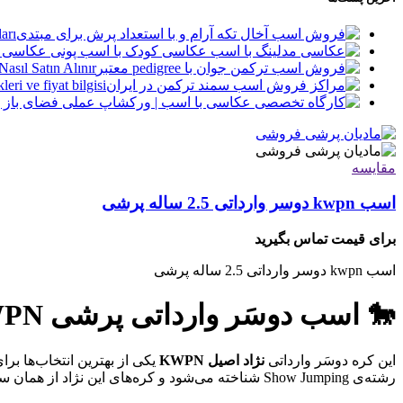
arı
asıl Satın Alınır?
leri ve fiyat bilgisi
مقایسه
اسب kwpn دوسر وارداتی 2.5 ساله پرشی
برای قیمت تماس بگیرید
اسب kwpn دوسر وارداتی 2.5 ساله پرشی
🐎 اسب دوسَر وارداتی پرشی KWPN – کره ۲.۵ ساله | نسل‌برتر مخصوص آینده‌سازان پرش
این کره دوسَر وارداتی
نژاد اصیل KWPN
یکی از بهترین انتخاب‌ها بر
رشته‌ی Show Jumping شناخته می‌شود و کره‌های این نژاد از همان سنین کم، قدرت، هوش و تعادل فوق‌العاده‌ای نشان می‌دهند.