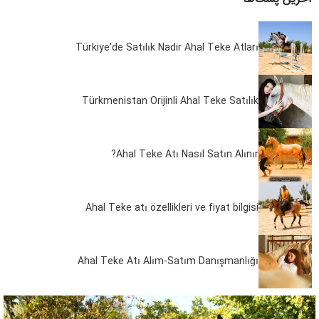
Türkiye’de Satılık Nadir Ahal Teke Atları
Türkmenistan Orijinli Ahal Teke Satılık
Ahal Teke Atı Nasıl Satın Alınır?
Ahal Teke atı özellikleri ve fiyat bilgisi
Ahal Teke Atı Alım-Satım Danışmanlığı