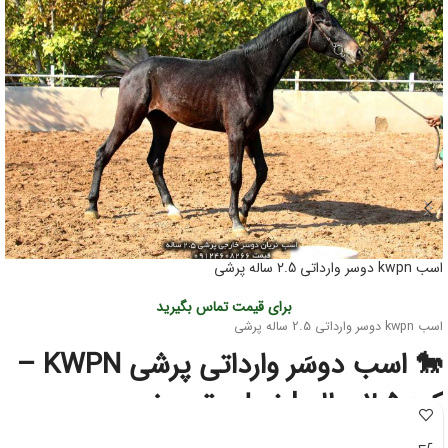
اسب kwpn دوسر وارداتی 2.5 ساله پرشی
برای قیمت تماس بگیرید
اسب kwpn دوسر وارداتی 2.5 ساله پرشی
🐎 اسب دوسَر وارداتی پرشی KWPN –
کره ۲.۵ ساله | نسل‌برتر مخصوص
آینده‌سازان پرش