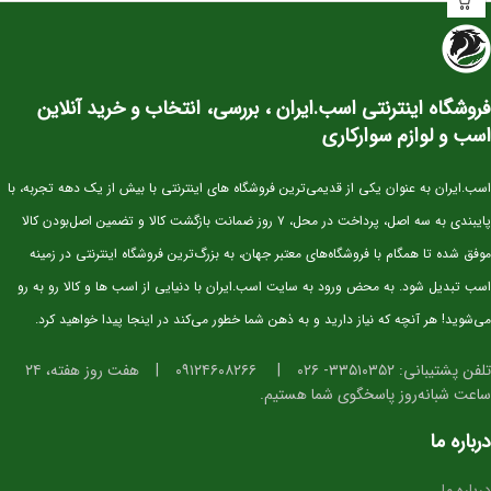
این کره دوسَر وارداتی
نژاد اصیل KWPN
یکی از بهترین انتخاب‌ها برای سوارکاران و
پرورش‌دهندگانی است که به‌دنبال اسبی با
پتانسیل قهرمانی در پرش
هستند. KWPN
به‌عنوان یکی از برترین نژادهای دنیا در رشته‌ی Show Jumping شناخته می‌شود و
فروشگاه اینترنتی اسب.ایران ، بررسی، انتخاب و خرید آنلاین
کره‌های این نژاد از همان سنین کم، قدرت، هوش و تعادل فوق‌العاده‌ای نشان می‌دهند.
اسب و لوازم سوارکاری
⭐ مشخصات کلی
سن:
۲.۵ سال
اسب.ایران به عنوان یکی از قدیمی‌ترین فروشگاه های اینترنتی با بیش از یک دهه تجربه، با
نژاد:
KWPN اصیل (خط خونی معتبر و قابل استعلام)
پایبندی به سه اصل، پرداخت در محل، ۷ روز ضمانت بازگشت کالا و تضمین اصل‌بودن کالا
کاربری آتی:
پرش، مسابقات جوان‌ها، تربیت پایه
موفق شده تا همگام با فروشگاه‌های معتبر جهان، به بزرگ‌ترین فروشگاه اینترنتی در زمینه
وضعیت:
وارداتی، دوسَر (پدر و مادر خارجی)، سلامت کامل
اسب تبدیل شود. به محض ورود به سایت اسب.ایران با دنیایی از اسب ها و کالا رو به رو
خلق‌وخو:
آرام، باهوش، اجتماعی و آموزش‌پذیر
می‌شوید! هر آنچه که نیاز دارید و به ذهن شما خطور می‌کند در اینجا پیدا خواهید کرد.
⭐ ویژگی‌های فیزیکی و عملکردی
تلفن پشتیبانی: ۳۳۵۱۰۳۵۲- ۰۲۶
|
۰۹۱۲۴۶۰۸۲۶۶
|
هفت روز هفته، ۲۴
ساعت شبانه‌روز پاسخگوی شما هستیم.
استخوان‌بندی قوی و مناسب برای کار پرشی
دست و پای خشک و تمیز، آماده ورود به مراحل آموزشی
درباره ما
گام‌های متعادل، ریتمیک و ایده‌آل برای آینده‌سازی
درباره ما