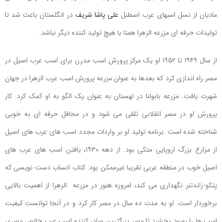
مادیان از نسل اسبهای عرب اصطبل
علی پاشا شریف
در انگلستان باعث شد تا
تولیدات حرفه ای مزرعه الزهرا همتا با هیچ تولید کننده دیگر نباشد.
از سال ۱۹۴۹ تا ۱۹۵۲ او یک مرکز پرورش اسب مدرن برای اسب عرب اصیل در
مصر راه اندازی کرد که بعدها به عنوان مزرعه پرورش اسب عرب الزهرا در جهان
شهرت یافت. مزرعه بابولنا در لهستان به عنوان یک الگو به او کمک کرد. کار
پرورش او در مصر انقلابی تلقی می شود و در محافل حرفه ای به خوبی
شناخته شده است .برنامه تولید او بر واردات مجدد اسب های عرب های اصیل
از مزارع بزرگ اروپایی متکی بود. از دهه ۱۹۳۰، یافتن اسب های عرب های
اصیل خوب در منطقه عربی تقریبا غیرممکن بود. کتاب انساب دست نویسی که
پتکو-زاندتنر نگهداری می کند، امروزه هنوز در مزرعه الزهرا از اهمیت بالایی
برخوردار است. او به مدت ده سال در مصر کار کرد و در آنجا توانست کیفیت
اسب ها را بهبود بخشبد تا مصر بزرگترین صادر کننده اسب عرب خالص مصری