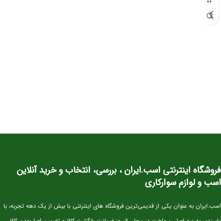
این کره دوسَر وارداتی
نژاد اصیل KWPN
یکی از بهترین انتخاب‌ها برای سوارکاران و
پرورش‌دهندگانی است که به‌دنبال اسبی با
پتانسیل قهرمانی در پرش
هستند. KWPN
به‌عنوان یکی از برترین نژادهای دنیا در رشته‌ی Show Jumping شناخته می‌شود و
کره‌های این نژاد از همان سنین کم، قدرت، هوش و تعادل فوق‌العاده‌ای نشان می‌دهند.
⭐ مشخصات کلی
سن:
۲.۵ سال
نژاد:
KWPN اصیل (خط خونی معتبر و قابل استعلام)
کاربری آتی:
پرش، مسابقات جوان‌ها، تربیت پایه
وضعیت:
وارداتی، دوسَر (پدر و مادر خارجی)، سلامت کامل
خلق‌وخو:
آرام، باهوش، اجتماعی و آموزش‌پذیر
⭐ ویژگی‌های فیزیکی و عملکردی
فروشگاه اینترنتی اسب.ایران ، بررسی، انتخاب و خرید آنلاین
استخوان‌بندی قوی و مناسب برای کار پرشی
اسب و لوازم سوارکاری
دست و پای خشک و تمیز، آماده ورود به مراحل آموزشی
اسب.ایران به عنوان یکی از قدیمی‌ترین فروشگاه های اینترنتی با بیش از یک دهه تجربه، با
گام‌های متعادل، ریتمیک و ایده‌آل برای آینده‌سازی
پایبندی به سه اصل، پرداخت در محل، ۷ روز ضمانت بازگشت کالا و تضمین اصل‌بودن کالا