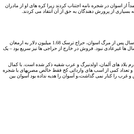
 و لهستانی عمداً از اسوان در شجره نامه اجتناب کردند زیرا کره های او از مادران
 بسیاری از پرورش دهندگان به حق از آن انتقاد می کردند.
اسوان در یک چرخش سرمایه داری، به خصوص از اوایل تا اواسط دهه 1980 پول زیادی برای کمونیست ها به ارمغان آورد. در سال 1985، یک سال پس از مرگ اسوان، حراج ترسک 1.68 میلیون دلار به ارمغان
 آسوان و تولیداتش درآمد حراج سالانه نزدیک به 1 میلیون دلار یا بیشتر در آن سال ها غیرعادی نبود. فروش در خارج از حراجی ها نیز سریع بود – یک
 وارم بلاد های آلمان، اولدنبرگ و عرب شقیه ذکر شده است. با کمال
و تعداد کمی از اسب های وارداتی کخ فقط خالص مصریهای با شجره
غرب را کنار نمی گذاشت،و آسوان را هدیه نداده بود آسوان بین