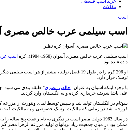
خرید اسب قسطی
مقالات
اسب
اسب سیلمی عرب خالص مصری آ
اسب سیلمی عرب خالص مصری آسوان (1958-1984)، کره
اسب عرب
داده شده بود.
او 296 کره را در طول 19 فصل تولید ، بیشتر از
ترسک قرار دارد.
با وجود اینکه اسوان به عنوان “
خالص مصری
” طبقه بندی می شود، ج
علی پاشا شریف خریداری کرده و به انگلستان وارد کردند.
سوتام در انگلستان تولید شد و سپس توسط لیدی ونتورث از مزرعه کر
فروخته شد در زمانی که مالکیت ترسک خصوصی و به مالکیت کنت سرگ
در سال 1963 دولت مصر اسب نر دیگری به نام رعفت پنج ساله
ممکن بود در میان جمعیت زیاد نریانهای تولید مزرعه الزهرا مصر گم
صاف بودند که باعث می‌شد رباط‌های عقبی او بالاتر از بقیه باشد و کپل ر