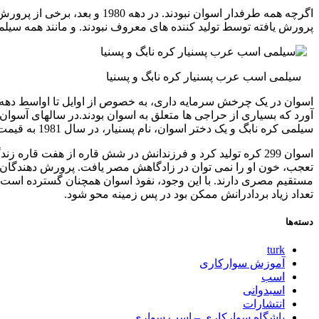
اگرچه همه طرفدار اسوان نبو
پرورش یافته توسط تولید کننده های معروف نبودند. و مانند همه سیلم
سیلمی اسب عرب پسنیار کره نابگ و پسنیا
سیلمی کره نابگ و یک دختر اسوان، نام پسنیار، در سال 1981 به قیمت 1 میلیون دلار فروخته شد و به ایالات متحده صادر شد.
اسوان 299 کره تولید کرد و فرزندانش در شش قاره از هفت قا
تعجب، خون او را نمی توان در زادگاهش مصر یافت. پرورش دهندگان 
مستقیم مصری دارند. با این وجود، نفوذ اسوان همچنان گسترده است –
تعداد زیاد بردادرانش ممکن بود در پس زمینه محو شود.
دسته‌ها
turk
آموزش سوارکاری
اسب
اسبدوانی
انتشارات
باشگاه سوارکاری – اسب سواری