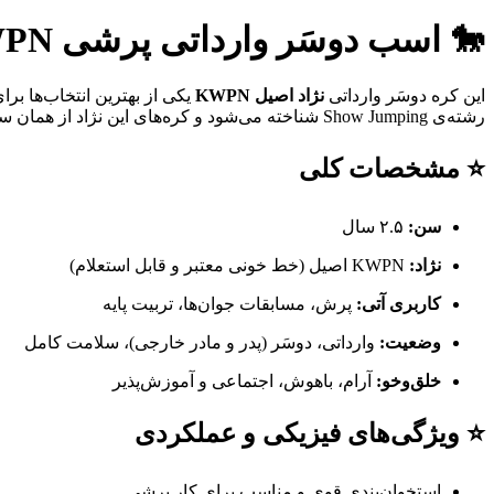
🐎 اسب دوسَر وارداتی پرشی KWPN – کره ۲.۵ ساله | نسل‌برتر مخصوص آینده‌سازان پرش
این کره دوسَر وارداتی
نژاد اصیل KWPN
یکی از بهترین انتخاب‌ها بر
رشته‌ی Show Jumping شناخته می‌شود و کره‌های این نژاد از همان سنین کم، قدرت، هوش و تعادل فوق‌العاده‌ای نشان می‌دهند.
⭐ مشخصات کلی
سن:
۲.۵ سال
نژاد:
KWPN اصیل (خط خونی معتبر و قابل استعلام)
کاربری آتی:
پرش، مسابقات جوان‌ها، تربیت پایه
وضعیت:
وارداتی، دوسَر (پدر و مادر خارجی)، سلامت کامل
خلق‌وخو:
آرام، باهوش، اجتماعی و آموزش‌پذیر
⭐ ویژگی‌های فیزیکی و عملکردی
استخوان‌بندی قوی و مناسب برای کار پرشی