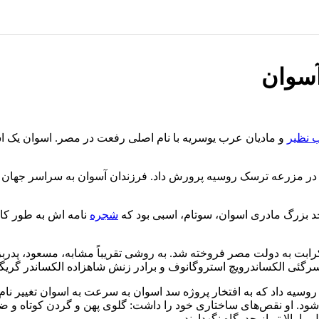
سوان
 نظیر
و مادیان عرب یوسریه با نام اصلی رفعت در مصر. اسوان یک اس
 هر اسب سیلمی دیگر در مزرعه ترسک روسیه پرورش داد. فرزندان آسوان به سراس
د بزرگ مادری اسوان، سوتام، اسبی بود که
شجره
نامه اش به طور کام
ابت به دولت مصر فروخته شد. به روشی تقریباً مشابه، مسعود، پدربزر
ئی الکساندرویچ استروگانوف و برادر زنش شاهزاده الکساندر گریگور
 را به روسیه داد که به افتخار پروژه سد اسوان به سرعت به اسوان تغییر ن
 شود. او نقص‌های ساختاری خود را داشت: گلوی پهن و گردن کوتاه و ض
ا بالا تر از جدوگاه نگهدارند.