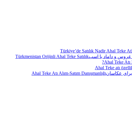
Türkiye’de Satılık Nadir Ahal Teke Atl
Türkmenistan Orijinli Ahal Teke Satılık
Ahal Teke Atı N
Ahal Teke atı özellik
Ahal Teke Atı Alım-Satım Danışmanlığı