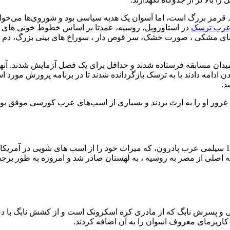
قرمز بزرگ است، اما آسوان یک هدیه سیاسی بود و شوروی‌ها می‌خواستن
عرب ترسک
در استاوروپل، روسیه، عمدتا بر اساس خطوط خونی های لهست
زیبای مشکی ، صورت خشک، سر قوص دار ، سوراخ های بینی بزرگ، دم پر
میدان مسابقه فرستاده شدند و حداقل برای یک فصل آزمایش شدند. آنها
دامه دادند یا به ترسک بازگردانده شدند تا در برنامه پرورش مورد است
د.
غرور او را به ارث بردند و بسیاری از اسب‌های عرب کورسی موفق بودند
پسر دیگر آسوان ، پاترون، پدر قهرمان ملی ایالات متحده در سال 1982 سیلمی عرب پادرون، که میراث خ
هدیه اصلی از مصر به روسیه ، به لهستان صادر شد و امروزه به طور 
نی و پسرش نابگ که از مادری کره اسکرونک است و از کشش نابگ با 
کاریزمای معروف اسوان را به آن اضافه کردند.