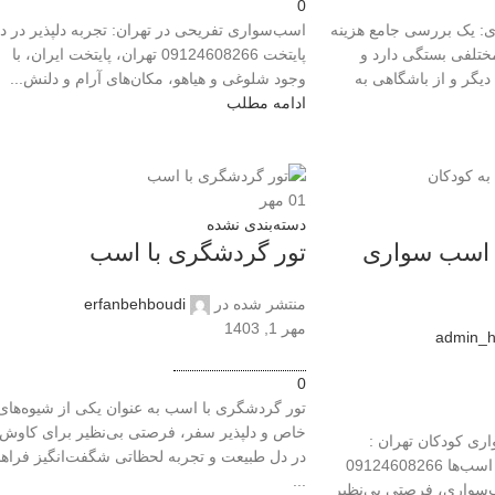
0
: یک بررسی جامع هزینه
اسب‌سواری تفریحی در تهران: تجربه دلپذیر در د
تلفی بستگی دارد و
پایتخت 09124608266 تهران، پایتخت ایران، با
 دیگر و از باشگاهی به
وجود شلوغی و هیاهو، مکان‌های آرام و دلنش...
ادامه مطلب
01
مهر
دسته‌بندی نشده
اسب سواری
تور گردشگری با اسب
منتشر شده در
erfanbehboudi
مهر 1, 1403
admin_h
0
تور گردشگری با اسب به عنوان یکی از شیوه‌های
خاص و دلپذیر سفر، فرصتی بی‌نظیر برای کاوش
 کودکان تهران :
در دل طبیعت و تجربه لحظاتی شگفت‌انگیز فراه
سفری شخصی به دنیای اسب‌ها 09124608266
...
واری، فرصتی بی‌نظیر