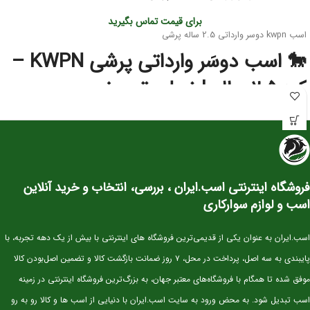
برای قیمت تماس بگیرید
اسب kwpn دوسر وارداتی 2.5 ساله پرشی
🐎 اسب دوسَر وارداتی پرشی KWPN –
کره ۲.۵ ساله | نسل‌برتر مخصوص
آینده‌سازان پرش
این کره دوسَر وارداتی
نژاد اصیل KWPN
یکی از بهترین انتخاب‌ها برای سوارکاران و
پرورش‌دهندگانی است که به‌دنبال اسبی با
پتانسیل قهرمانی در پرش
هستند. KWPN
به‌عنوان یکی از برترین نژادهای دنیا در رشته‌ی Show Jumping شناخته می‌شود و
فروشگاه اینترنتی اسب.ایران ، بررسی، انتخاب و خرید آنلاین
کره‌های این نژاد از همان سنین کم، قدرت، هوش و تعادل فوق‌العاده‌ای نشان می‌دهند.
اسب و لوازم سوارکاری
⭐ مشخصات کلی
سن:
۲.۵ سال
اسب.ایران به عنوان یکی از قدیمی‌ترین فروشگاه های اینترنتی با بیش از یک دهه تجربه، با
نژاد:
KWPN اصیل (خط خونی معتبر و قابل استعلام)
پایبندی به سه اصل، پرداخت در محل، ۷ روز ضمانت بازگشت کالا و تضمین اصل‌بودن کالا
کاربری آتی:
پرش، مسابقات جوان‌ها، تربیت پایه
موفق شده تا همگام با فروشگاه‌های معتبر جهان، به بزرگ‌ترین فروشگاه اینترنتی در زمینه
وضعیت:
وارداتی، دوسَر (پدر و مادر خارجی)، سلامت کامل
اسب تبدیل شود. به محض ورود به سایت اسب.ایران با دنیایی از اسب ها و کالا رو به رو