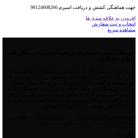
جهت هماهنگی کشش و دریافت اسپرم 98124608266
افزودن به علاقه مندی ها
انتخاب و ثبت سفارش
مشاهده سریع
فروشگاه اینترنتی اسب.ایران ، بررسی، انتخاب و خرید آنلاین اسب
و لوازم سوارکاری
اسب.ایران به عنوان یکی از قدیمی‌ترین فروشگاه های اینترنتی با
بیش از یک دهه تجربه، با پایبندی به سه اصل، پرداخت در محل، ۷
روز ضمانت بازگشت کالا و تضمین اصل‌بودن کالا موفق شده تا
همگام با فروشگاه‌های معتبر جهان، به بزرگ‌ترین فروشگاه اینترنتی
در زمینه اسب تبدیل شود. به محض ورود به سایت اسب.ایران با
دنیایی از اسب ها و کالا رو به رو می‌شوید! هر آنچه که نیاز دارید و به
ذهن شما خطور می‌کند در اینجا پیدا خواهید کرد.
تلفن پشتیبانی: 33510352- ۰۲6
|
09124608266
|
هفت روز
هفته، ۲۴ ساعت شبانه‌روز پاسخگوی شما هستیم.
درباره ما