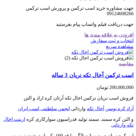
جهت مشاوره خرید اسب ترکمن و پرورش اسب ترکمن
09124608266
جهت دریافت فیلم واتساپ پیام بفرستید
افزودن به علاقه مندی ها
انتخاب و ثبت سفارش
مشاهده سریع
مقایسه
اسب ترکمن آخال تکه نریان 3 ساله
200,000,000
تومان
فروش اسب نریان ترکمن اخال تکه آرتان کره اراد و التن
آراد کره توسن
آخال تکه
وارداتی
انجمن سلطنتی اسب ایران
و التن کره سمند. سمند تولید فدراسیون سوارکاری کره
اربنت اخال
تکه وارداتی
این کره نریان در سن 3 سالگی با قد 160 یکی از درشت ترین و