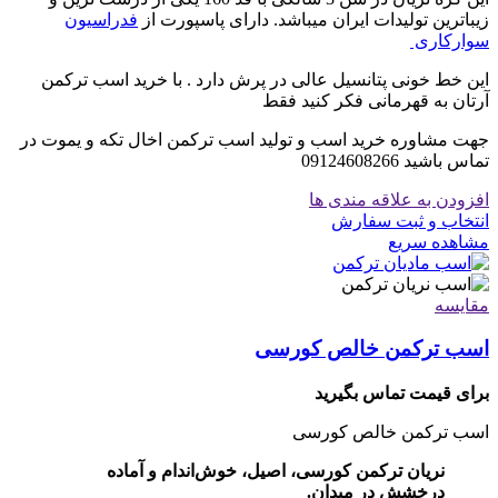
زیباترین تولیدات ایران میباشد. دارای پاسپورت از
فدراسیون
سوارکاری
این خط خونی پتانسیل عالی در پرش دارد . با خرید اسب ترکمن
آرتان به قهرمانی فکر کنید فقط
جهت مشاوره خرید اسب و تولید اسب ترکمن اخال تکه و یموت در
تماس باشید 09124608266
افزودن به علاقه مندی ها
انتخاب و ثبت سفارش
مشاهده سریع
مقایسه
اسب ترکمن خالص کورسی
برای قیمت تماس بگیرید
اسب ترکمن خالص کورسی
نریان ترکمن کورسی، اصیل، خوش‌اندام و آماده
درخشش در میدان.