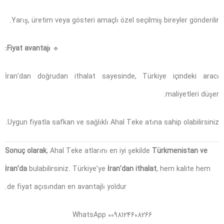
Yarış, üretim veya gösteri amaçlı özel seçilmiş bireyler gönderilir.
Fiyat avantajı:
🔹
İran’dan doğrudan ithalat sayesinde, Türkiye içindeki aracı
maliyetleri düşer.
Uygun fiyatla safkan ve sağlıklı Ahal Teke atına sahip olabilirsiniz.
Sonuç olarak
, Ahal Teke atlarını en iyi şekilde
Türkmenistan ve
İran’da
bulabilirsiniz. Türkiye’ye
İran’dan ithalat
, hem kalite hem
de fiyat açısından en avantajlı yoldur.
WhatsApp 0098124608266