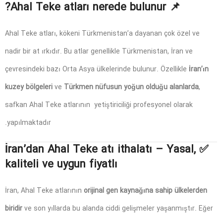
Ahal Teke atları nerede bulunur?
📌
Ahal Teke atları, kökeni Türkmenistan’a dayanan çok özel ve
nadir bir at ırkıdır. Bu atlar genellikle Türkmenistan, İran ve
çevresindeki bazı Orta Asya ülkelerinde bulunur. Özellikle
İran’ın
kuzey bölgeleri
ve
Türkmen nüfusun yoğun olduğu alanlarda
,
safkan Ahal Teke atlarının yetiştiriciliği profesyonel olarak
yapılmaktadır.
İran’dan Ahal Teke atı ithalatı – Yasal,
✅
kaliteli ve uygun fiyatlı
İran, Ahal Teke atlarının
orijinal gen kaynağına sahip ülkelerden
biridir
ve son yıllarda bu alanda ciddi gelişmeler yaşanmıştır. Eğer