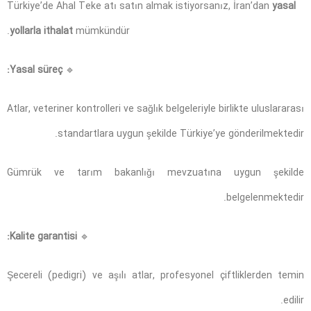
Türkiye’de Ahal Teke atı satın almak istiyorsanız, İran’dan
yasal
yollarla ithalat
mümkündür.
Yasal süreç:
🔹
Atlar, veteriner kontrolleri ve sağlık belgeleriyle birlikte uluslararası
standartlara uygun şekilde Türkiye’ye gönderilmektedir.
Gümrük ve tarım bakanlığı mevzuatına uygun şekilde
belgelenmektedir.
Kalite garantisi:
🔹
Şecereli (pedigri) ve aşılı atlar, profesyonel çiftliklerden temin
edilir.