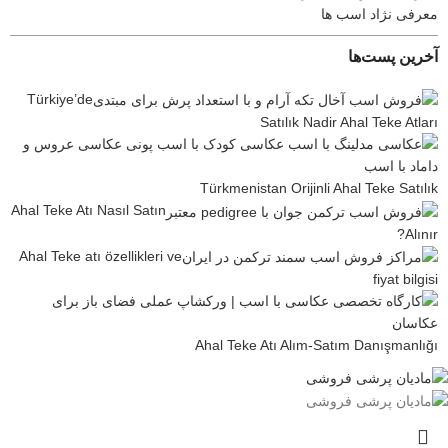
معرفی نژاد اسب ها
آخرین پست‌ها
Türkiye’de
Satılık Nadir Ahal Teke Atları
Türkmenistan Orijinli Ahal Teke Satılık
Ahal Teke Atı Nasıl Satın
Alınır?
Ahal Teke atı özellikleri ve
fiyat bilgisi
Ahal Teke Atı Alım-Satım Danışmanlığı