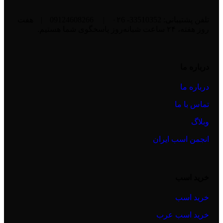
تلفن پشتیبانی: 33510352- ۰۲6
|
09124608266
|
هفت
روز هفته، ۲۴ ساعت شبانه‌روز پاسخگوی شما هستیم.
درباره ما
درباره ما
تماس با ما
وبلاگ
انجمن اسب ایران
خرید اسب
خرید اسب
خرید اسب عرب