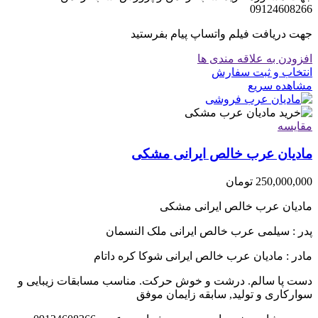
09124608266
جهت دریافت فیلم واتساپ پیام بفرستید
افزودن به علاقه مندی ها
انتخاب و ثبت سفارش
مشاهده سریع
مقایسه
مادیان عرب خالص ایرانی مشکی
250,000,000
تومان
مادیان عرب خالص ایرانی مشکی
پدر : سیلمی عرب خالص ایرانی ملک النسمان
مادر : مادیان عرب خالص ایرانی شوکا کره داتام
دست پا سالم. درشت و خوش حرکت. مناسب مسابقات زیبایی و
سوارکاری و تولید, سابقه زایمان موفق